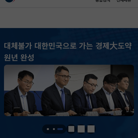
통합검색
전체메뉴
이 누리집은 대한민국 공식 전자정부 누리집입니다.
바로가기 메뉴
메인 콘텐츠
대체불가 대한민국으로 가는 경제大도약
원년 완성
KOSPI
6258.77
37.61(하락)
KOSDAQ
798.81
2.86(하락)
정지
이전
다음
국고채(3년)
3.746
0.004(상승)