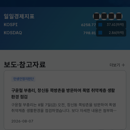
달러-원
1417.7000
6.1000(하락)
일일경제지표
정지
이전
다음
일일경
KOSPI
6258.77
37.61(하락)
KOSDAQ
798.81
2.86(하락)
국고채(3년)
3.746
0.004(상승)
달러-원
1417.7000
6.1000(하락)
보도·참고자료
더보기
KOSPI
6258.77
37.61(하락)
민생안정지원단
KOSDAQ
798.81
2.86(하락)
구윤철 부총리, 창신동 쪽방촌을 방문하여 폭염 취약계층 생활
환경 점검
국고채(3년)
3.746
0.004(상승)
구윤철 부총리는 8월 7일(금) 오전, 창신동 쪽방촌을 방문하여 폭염
달러-원
1417.7000
취약계층 생활환경을 점검하였습니다. 보다 자세한 내용은 첨부파일
6.1000(하락)
을 참고하시기 바랍니다. ...
2026-08-07