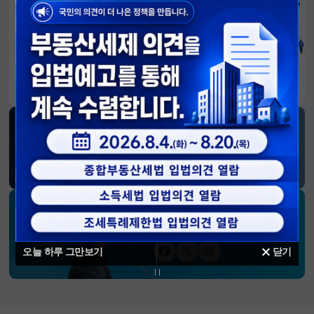
알림판
국민이 만든 대전환의 길-회복과 도약, 모두의 1년
SNS 소식
재정경제부
블로그
페이스북
트위터(X)
유튜브
인스타그램
소통하는 경제 리더 구윤철 장관의
SNS 채널
오늘 하루 그만보기
닫기
페이스북
트위터(X)
인스타그램