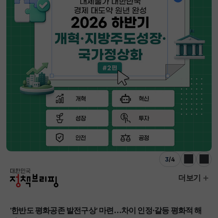
3
/
4
이전
다음