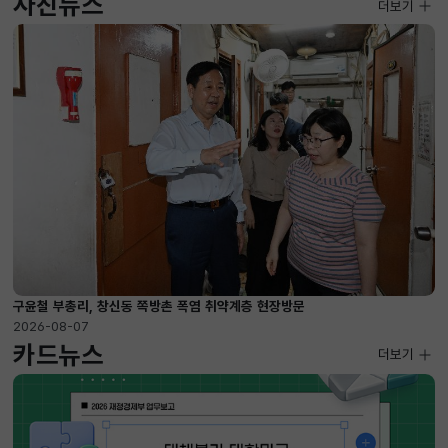
사진뉴스
사진뉴스
더보기
2026-08-07 ~ 2026-09-10
구윤철 부총리, 창신동 쪽방촌 폭염 취약계층 현장방문
2026-08-07
카드뉴스
더보기