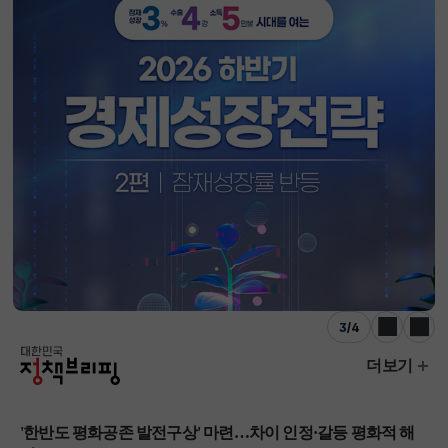
3
/
4
이전
다음