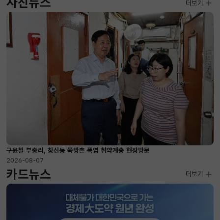
사진뉴스
사진뉴스
더보기
2026-08-07 ~ 2026-09-10
구윤철 부총리, 창신동 쪽방촌 폭염 취약계층 현장방문
2026-08-07
카드뉴스
더보기