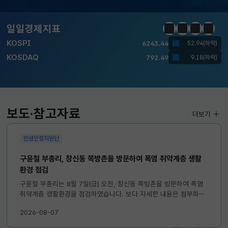
달러-원
1420.2000
3.6000(하락)
일일경제지표
정지
이전
다음
일일경
KOSPI
6243.44
52.94(하락)
KOSDAQ
792.49
9.18(하락)
국고채(3년)
3.732
0.010(하락)
달러-원
1420.2000
3.6000(하락)
보도·참고자료
더보기
민생안정지원단
구윤철 부총리, 창신동 쪽방촌을 방문하여 폭염 취약계층 생활
환경 점검
구윤철 부총리는 8월 7일(금) 오전, 창신동 쪽방촌을 방문하여 폭염
취약계층 생활환경을 점검하였습니다. 보다 자세한 내용은 첨부파일
을 참고하시기 바랍니다. ...
2026-08-07