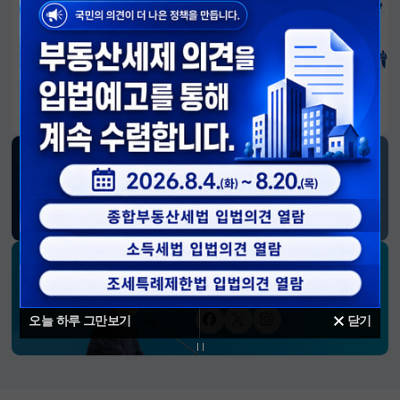
알림판
국민이 만든 대전환의 길-회복과 도약, 모두의 1년
SNS 소식
재정경제부
블로그
페이스북
트위터(X)
유튜브
인스타그램
소통하는 경제 리더 구윤철 장관의
SNS 채널
오늘 하루 그만보기
닫기
페이스북
트위터(X)
인스타그램