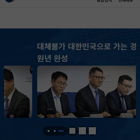
통합검색
전체메뉴
이 누리집은 대한민국 공식 전자정부 누리집입니다.
바로가기 메뉴
메인 콘텐츠
대체불가 대한민국으로 가는 경제大도약
KOSPI
6243.44
52.94(하락)
원년 완성
KOSDAQ
792.49
9.18(하락)
국고채(3년)
3.732
0.010(하락)
달러-원
1420.2000
3.6000(하락)
KOSPI
6243.44
52.94(하락)
KOSDAQ
792.49
9.18(하락)
정지
이전
다음
국고채(3년)
3.732
0.010(하락)