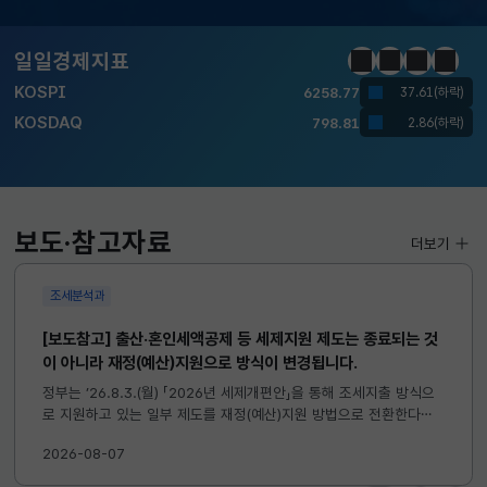
달러-원
1410.6000
13.2000(하락)
일일경제지표
정지
이전
다음
일일경
KOSPI
6258.77
37.61(하락)
KOSDAQ
798.81
2.86(하락)
국고채(3년)
3.746
0.004(상승)
달러-원
1410.6000
13.2000(하락)
보도·참고자료
더보기
조세분석과
[보도참고] 출산·혼인세액공제 등 세제지원 제도는 종료되는 것
이 아니라 재정(예산)지원으로 방식이 변경됩니다.
정부는 ’26.8.3.(월) 「2026년 세제개편안」을 통해 조세지출 방식으
로 지원하고 있는 일부 제도를 재정(예산)지원 방법으로 전환한다고
발표하였습니다. 이와 관련하여 재정(예산)지원으로 전환되는 제도의
2026-08-07
주요 내용 및 기대효과를 다음과 같이 설명드립니다. 자세한...