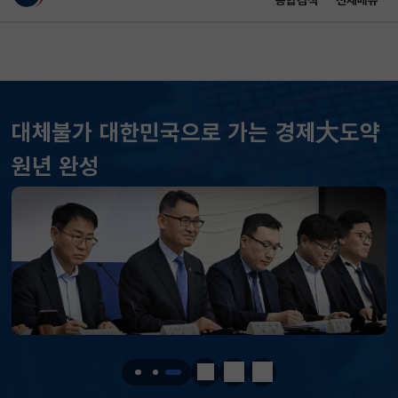
통합검색
전체메뉴
이 누리집은 대한민국 공식 전자정부 누리집입니다.
바로가기 메뉴
메인 콘텐츠
대체불가 대한민국으로 가는 경제大도약
KOSPI
6258.77
37.61(하락)
원년 완성
KOSDAQ
798.81
2.86(하락)
국고채(3년)
3.746
0.004(상승)
달러-원
1410.6000
13.2000(하락)
KOSPI
6258.77
37.61(하락)
KOSDAQ
798.81
2.86(하락)
정지
이전
다음
국고채(3년)
3.746
0.004(상승)