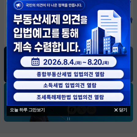
알림판
국민이 만든 대전환의 길-회복과 도약, 모두의 1년
SNS 소식
재정경제부
블로그
페이스북
트위터(X)
유튜브
인스타그램
소통하는 경제 리더 구윤철 장관의
SNS 채널
오늘 하루 그만보기
닫기
페이스북
트위터(X)
인스타그램