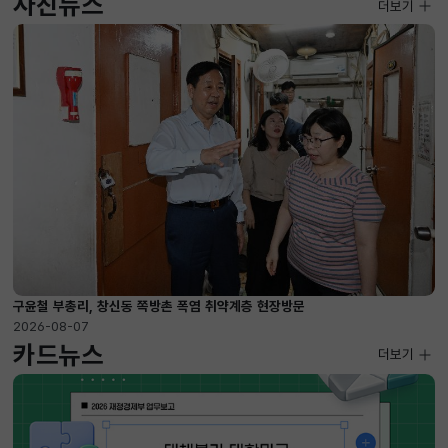
사진뉴스
사진뉴스
더보기
2026-08-07 ~ 2026-09-10
구윤철 부총리, 창신동 쪽방촌 폭염 취약계층 현장방문
2026-08-07
카드뉴스
더보기