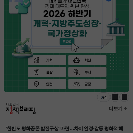
3
/
4
이전
다음