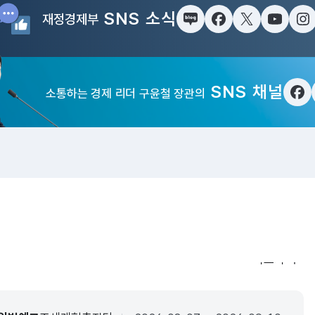
SNS 소식
재정경제부
블로그
페이스북
트위터(X)
유튜브
인
SNS 채널
소통하는 경제 리더 구윤철 장관의
페
입법·행정예
더보기