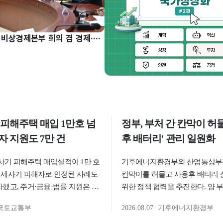
구윤철 부총리, 비상경제본부 희의 겸 경제·구조혁신 관계장관회의 주재