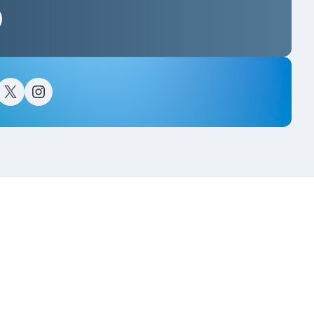
스타그램
이스북
트위터(X)
인스타그램
고