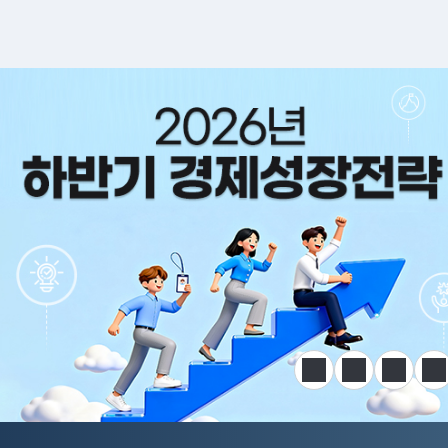
알림판
정지
이전
다음
한
전국민 공급망 애로 핫라인 개설