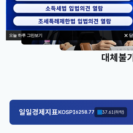
오늘 하루 그만보기
닫
대체불가
KOSPI
6258.77
37.61(하락)
국고채(3년)
3.746
0.004(상승)
KOSPI
6258.77
37.61(하락)
일일경제지표
국고채(3년)
3.746
0.004(상승)
KOSPI
6258.77
37.61(하락)