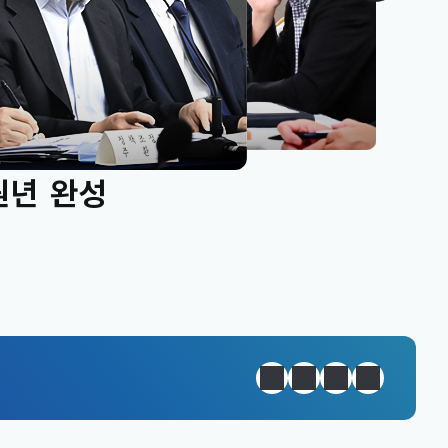
원년 완성
정지
이전
다음
일일경제지