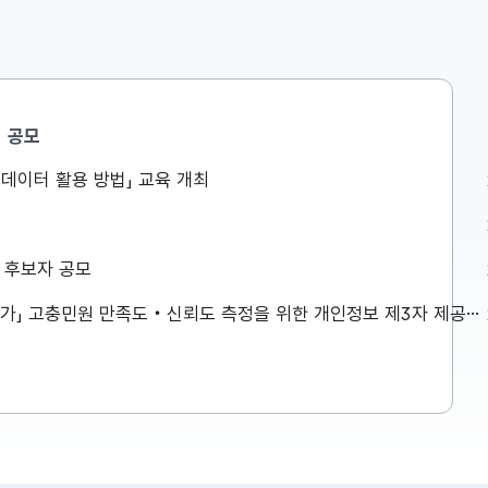
공모
공공데이터 활용 방법」 교육 개최
 창신동 쪽방촌을
 취약계층 생활환경
8월 7일(금) 오전,
상 후보자 공모
 방문하여 폭염 취약
 점검하였습니다. 보
「2026년 민원서비스 종합평가」 고충민원 만족도‧신뢰도 측정을 위한 개인정보 제3자 제공사항 공고
은 첨부파일을 참고하
.