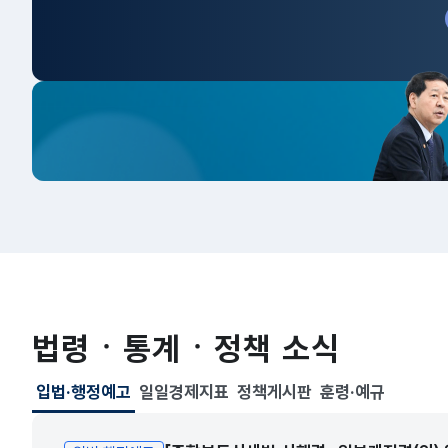
법령ㆍ통계ㆍ정책 소식
입법·행정예고
일일경제지표
정책게시판
훈령·예규
선택됨
입법·행정예고