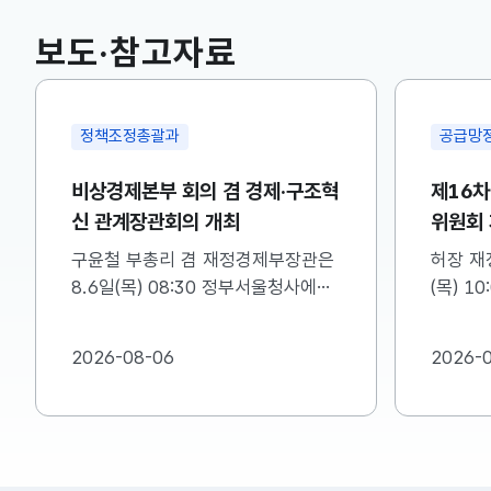
국고채(3년)
3.746
0.004(상승)
보도·참고자료
공급망정책담당관
·구조혁
제16차 소재부품장비 경쟁력강화
위원회 개최
부장관은
허장 재정경제부 제2차관은 8.6일
청사에서
(목) 10:00 무역보험공사에서 제16
구조혁신
차 소재·부품·장비 경쟁력강화위원회
. ※
를 주재하였습니다. 자세한 내용은
2026-08-06
참고하여
첨부를 참고하시기 바랍니다....