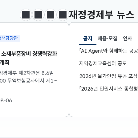
달러-원
1417.7000
6.1000(하락)
재정경제부
뉴스
정지
이전
다음
보도·참고자료 더보기
공지
채용·모집
인사
조세분석과
민생안정지원단
선택됨
공지
「AI Agent와 함께하는 
[보도참고] 출산·혼인세액공제 등
구윤철 부총리,
세제지원 제도는 종료되는 것이 아
방문하여 폭염
지역경제교육센터 공모
니라 재정(예산)지원으로 방식이
점검
정부는 ’26.8.3.(월) 「2026년 세제
구윤철 부총리는 
2026년 물가안정 유공 포
변경됩니다.
개편안」을 통해 조세지출 방식으로
창신동 쪽방촌을
지원하고 있는 일부 제도를 재정(예
계층 생활환경을
산)지원 방법으로 전환한다고 발표하
다 자세한 내용
2026-08-07
2026-08-07
였습니다. 이와 관련하여 재정(예산)
시기 바랍니다. ..
지원으로 전환되는 제도의 주요 내용
및 기대효과를 다음과 같이 설명드립
니다. 자세한...