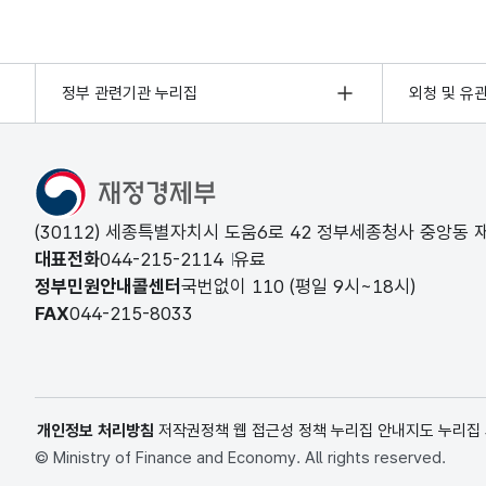
정부 관련기관 누리집
외청 및 유
(30112) 세종특별자치시 도움6로 42 정부세종청사 중앙동
대표전화
044-215-2114
유료
정부민원안내콜센터
국번없이
110
(평일 9시~18시)
FAX
044-215-8033
개인정보 처리방침
저작권정책
웹 접근성 정책
누리집 안내지도
누리집
© Ministry of Finance and Economy. All rights reserved.