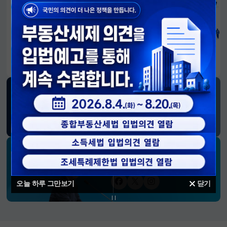
알림판
국민이 만든 대전환의 길-회복과 도약, 모두의 1년
SNS 소식
재정경제부
블로그
페이스북
트위터(X)
유튜브
인스타그램
소통하는 경제 리더 구윤철 장관의
SNS 채널
오늘 하루 그만보기
닫기
페이스북
트위터(X)
인스타그램