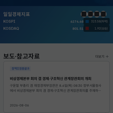
달러-원
1422.4000
2.3000(하락)
일일경제지표
정지
이전
다음
일일경
KOSPI
6274.68
323.58(하락)
KOSDAQ
801.51
1.92(상승)
국고채(3년)
3.693
0.024(상승)
달러-원
1422.4000
2.3000(하락)
보도·참고자료
더보기
KOSPI
6274.68
323.58(하락)
정책조정총괄과
KOSDAQ
801.51
1.92(상승)
비상경제본부 회의 겸 경제·구조혁신 관계장관회의 개최
구윤철 부총리 겸 재정경제부장관은 8.6일(목) 08:30 정부서울청사
에서 비상경제본부 회의 겸 경제·구조혁신 관계장관회의를 주재하였
국고채(3년)
3.693
0.024(상승)
습니다. ※ 자세한 내용은 첨부자료를 참고하여 주시기 바랍니다....
달러-원
1422.4000
2.3000(하락)
2026-08-06