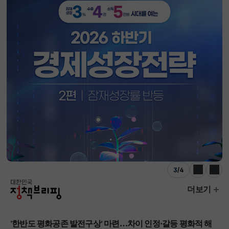
3
/
4
이전
다음