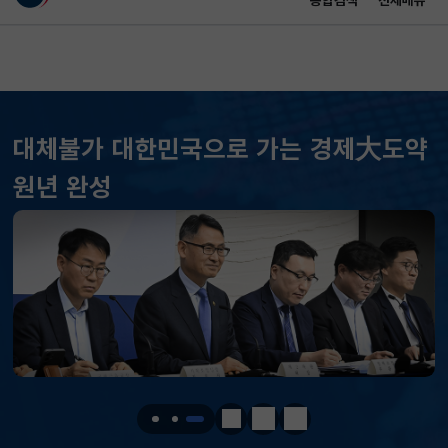
통합검색
전체메뉴
이 누리집은 대한민국 공식 전자정부 누리집입니다.
바로가기 메뉴
메인 콘텐츠
대체불가 대한민국으로 가는 경제大도약
원년 완성
KOSPI
6274.68
323.58(하락)
KOSDAQ
801.51
1.92(상승)
정지
이전
다음
국고채(3년)
3.693
0.024(상승)