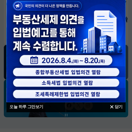
알림판
국민이 만든 대전환의 길-회복과 도약, 모두의 1년
SNS 소식
재정경제부
블로그
페이스북
트위터(X)
유튜브
인스타그램
소통하는 경제 리더 구윤철 장관의
SNS 채널
오늘 하루 그만보기
닫기
페이스북
트위터(X)
인스타그램