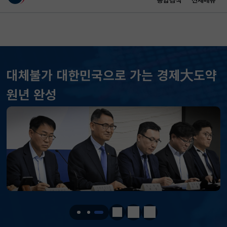
통합검색
전체메뉴
이 누리집은 대한민국 공식 전자정부 누리집입니다.
바로가기 메뉴
메인 콘텐츠
대체불가 대한민국으로 가는 경제大도약
원년 완성
KOSPI
6296.38
301.88(하락)
KOSDAQ
801.67
2.08(상승)
정지
이전
다음
국고채(3년)
3.742
0.073(상승)