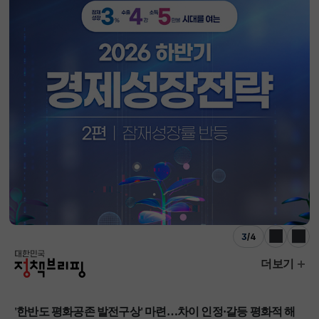
3
/
4
이전
다음