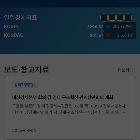
달러-원
1424.9000
0.2000(상승)
일일경제지표
정지
이전
다음
일일경
KOSPI
6296.38
301.88(하락)
KOSDAQ
801.67
2.08(상승)
국고채(3년)
3.742
0.073(상승)
달러-원
1424.9000
0.2000(상승)
보도·참고자료
더보기
KOSPI
6296.38
301.88(하락)
정책조정총괄과
KOSDAQ
801.67
2.08(상승)
비상경제본부 회의 겸 경제·구조혁신 관계장관회의 개최
구윤철 부총리 겸 재정경제부장관은 8.6일(목) 08:30 정부서울청사
에서 비상경제본부 회의 겸 경제·구조혁신 관계장관회의를 주재하였
국고채(3년)
3.742
0.073(상승)
습니다. ※ 자세한 내용은 첨부자료를 참고하여 주시기 바랍니다....
달러-원
1424.9000
0.2000(상승)
2026-08-06