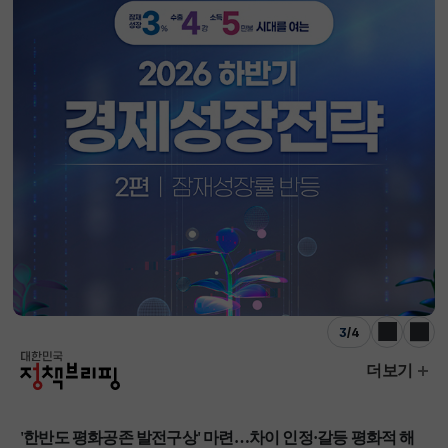
3
/
4
이전
다음