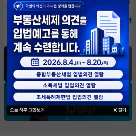
알림판
국민이 만든 대전환의 길-회복과 도약, 모두의 1년
SNS 소식
재정경제부
블로그
페이스북
트위터(X)
유튜브
인스타그램
소통하는 경제 리더 구윤철 장관의
SNS 채널
오늘 하루 그만보기
닫기
페이스북
트위터(X)
인스타그램