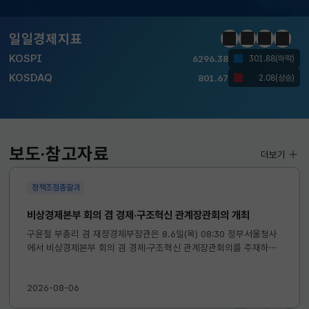
달러-원
1424.9000
0.2000(상승)
일일경제지표
정지
이전
다음
일일경
KOSPI
6296.38
301.88(하락)
KOSDAQ
801.67
2.08(상승)
국고채(3년)
3.742
0.073(상승)
달러-원
1424.9000
0.2000(상승)
보도·참고자료
더보기
정책조정총괄과
비상경제본부 회의 겸 경제·구조혁신 관계장관회의 개최
구윤철 부총리 겸 재정경제부장관은 8.6일(목) 08:30 정부서울청사
에서 비상경제본부 회의 겸 경제·구조혁신 관계장관회의를 주재하였
습니다. ※ 자세한 내용은 첨부자료를 참고하여 주시기 바랍니다....
2026-08-06