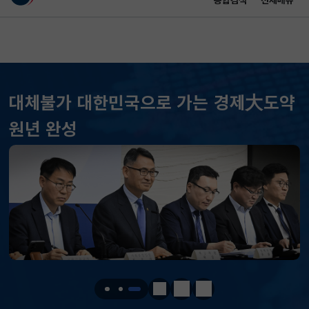
통합검색
전체메뉴
이 누리집은 대한민국 공식 전자정부 누리집입니다.
바로가기 메뉴
메인 콘텐츠
대체불가 대한민국으로 가는 경제大도약
KOSPI
6296.38
301.88(하락)
원년 완성
KOSDAQ
801.67
2.08(상승)
국고채(3년)
3.742
0.073(상승)
달러-원
1424.9000
0.2000(상승)
KOSPI
6296.38
301.88(하락)
KOSDAQ
801.67
2.08(상승)
정지
이전
다음
국고채(3년)
3.742
0.073(상승)