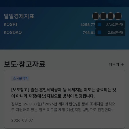
달러-원
1410.6000
13.2000(하락)
일일경제지표
정지
이전
다음
일일경
KOSPI
6258.77
37.61(하락)
KOSDAQ
798.81
2.86(하락)
국고채(3년)
3.746
0.004(상승)
달러-원
1410.6000
13.2000(하락)
보도·참고자료
더보기
조세분석과
[보도참고] 출산·혼인세액공제 등 세제지원 제도는 종료되는 것
이 아니라 재정(예산)지원으로 방식이 변경됩니다.
정부는 ’26.8.3.(월) 「2026년 세제개편안」을 통해 조세지출 방식으
로 지원하고 있는 일부 제도를 재정(예산)지원 방법으로 전환한다고
발표하였습니다. 이와 관련하여 재정(예산)지원으로 전환되는 제도의
2026-08-07
주요 내용 및 기대효과를 다음과 같이 설명드립니다. 자세한...