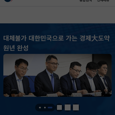
통합검색
전체메뉴
이 누리집은 대한민국 공식 전자정부 누리집입니다.
바로가기 메뉴
메인 콘텐츠
대체불가 대한민국으로 가는 경제大도약
KOSPI
6258.77
37.61(하락)
원년 완성
KOSDAQ
798.81
2.86(하락)
국고채(3년)
3.746
0.004(상승)
달러-원
1410.6000
13.2000(하락)
KOSPI
6258.77
37.61(하락)
KOSDAQ
798.81
2.86(하락)
정지
이전
다음
국고채(3년)
3.746
0.004(상승)