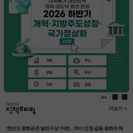
3
/
4
이전
다음