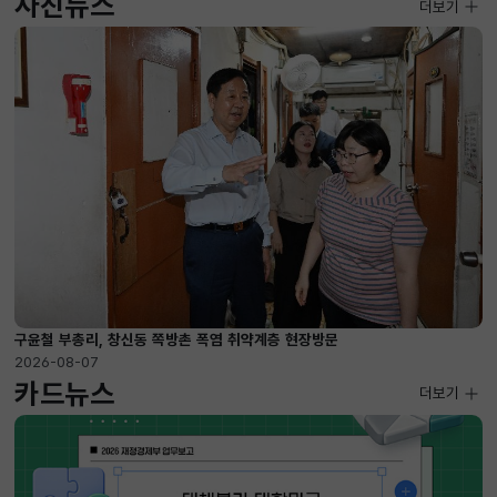
사진뉴스
사진뉴스
더보기
2026-08-07 ~ 2026-09-10
구윤철 부총리, 창신동 쪽방촌 폭염 취약계층 현장방문
2026-08-07
카드뉴스
더보기