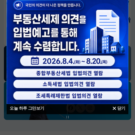
알림판
국민이 만든 대전환의 길-회복과 도약, 모두의 1년
SNS 소식
재정경제부
블로그
페이스북
트위터(X)
유튜브
인스타그램
소통하는 경제 리더 구윤철 장관의
SNS 채널
오늘 하루 그만보기
닫기
페이스북
트위터(X)
인스타그램