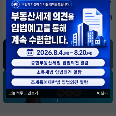
알림판
국민이 만든 대전환의 길-회복과 도약, 모두의 1년
SNS 소식
재정경제부
블로그
페이스북
트위터(X)
유튜브
인스타그램
소통하는 경제 리더 구윤철 장관의
SNS 채널
오늘 하루 그만보기
닫기
페이스북
트위터(X)
인스타그램