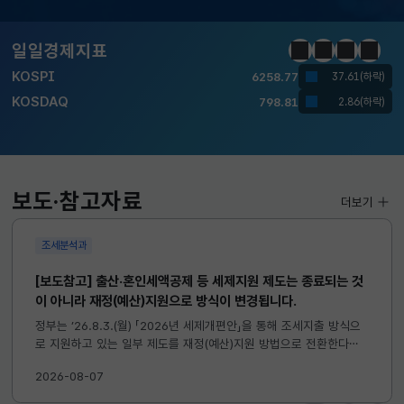
KOSPI
6258.77
37.61(하락)
KOSDAQ
798.81
2.86(하락)
일일경제지표
정지
이전
다음
일일경
국고채(3년)
3.746
0.004(상승)
달러-원
1410.6000
13.2000(하락)
KOSPI
6258.77
37.61(하락)
보도·참고자료
KOSDAQ
798.81
2.86(하락)
더보기
조세분석과
국고채(3년)
3.746
0.004(상승)
[보도참고] 출산·혼인세액공제 등 세제지원 제도는 종료되는 것
달러-원
1410.6000
13.2000(하락)
이 아니라 재정(예산)지원으로 방식이 변경됩니다.
정부는 ’26.8.3.(월) 「2026년 세제개편안」을 통해 조세지출 방식으
로 지원하고 있는 일부 제도를 재정(예산)지원 방법으로 전환한다고
발표하였습니다. 이와 관련하여 재정(예산)지원으로 전환되는 제도의
2026-08-07
주요 내용 및 기대효과를 다음과 같이 설명드립니다. 자세한...