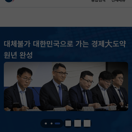
통합검색
전체메뉴
이 누리집은 대한민국 공식 전자정부 누리집입니다.
바로가기 메뉴
메인 콘텐츠
대체불가 대한민국으로 가는 경제大도약
원년 완성
KOSPI
6258.77
37.61(하락)
KOSDAQ
798.81
2.86(하락)
국고채(3년)
3.746
0.004(상승)
달러-원
1410.6000
13.2000(하락)
정지
이전
다음