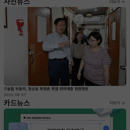
사진뉴스
사진뉴스
더보기
2026-08-07 ~ 2026-09-10
구윤철 부총리, 창신동 쪽방촌 폭염 취약계층 현장방문
2026-08-07
카드뉴스
더보기