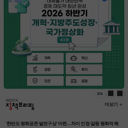
3
/
4
이전
다음