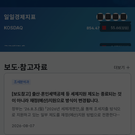
KOSDAQ
854.47
55.66(상승)
일일경제지표
정지
이전
다음
일일경
국고채(3년)
3.778
0.032(상승)
달러-원
1418.8000
8.2000(상승)
KOSPI
6299.66
40.89(상승)
KOSDAQ
854.47
55.66(상승)
보도·참고자료
더보기
국고채(3년)
3.778
0.032(상승)
조세분석과
달러-원
1418.8000
8.2000(상승)
[보도참고] 출산·혼인세액공제 등 세제지원 제도는 종료되는 것
이 아니라 재정(예산)지원으로 방식이 변경됩니다.
정부는 ’26.8.3.(월) 「2026년 세제개편안」을 통해 조세지출 방식으
로 지원하고 있는 일부 제도를 재정(예산)지원 방법으로 전환한다고
발표하였습니다. 이와 관련하여 재정(예산)지원으로 전환되는 제도의
2026-08-07
주요 내용 및 기대효과를 다음과 같이 설명드립니다. 자세한...