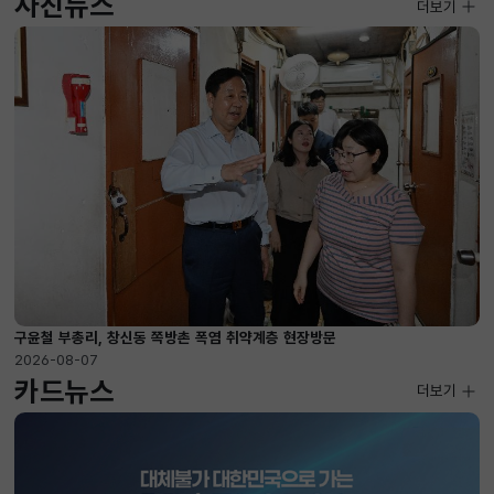
사진뉴스
사진뉴스
더보기
2026-08-07 ~ 2026-09-10
구윤철 부총리, 창신동 쪽방촌 폭염 취약계층 현장방문
2026-08-07
카드뉴스
더보기