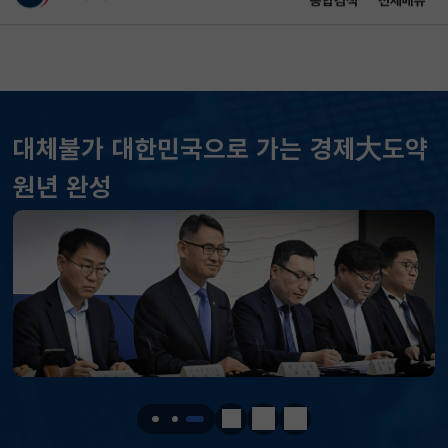
통합검색
전체메뉴
이 누리집은 대한민국 공식 전자정부 누리집입니다.
바로가기 메뉴
메인 콘텐츠
대체불가 대한민국으로 가는 경제大도약
원년 완성
KOSPI
6299.66
40.89(상승)
KOSDAQ
854.47
55.66(상승)
국고채(3년)
3.778
0.032(상승)
달러-원
1418.8000
8.2000(상승)
정지
이전
다음
KOSPI
6299.66
40.89(상승)