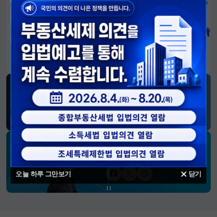
알림판
국민이 만든 대전환의 길-회복과 도약, 모두의 1년
SNS 소식
재정경제부
블로그
페이스북
트위터(X)
유튜브
인스타그램
소통하는 경제 리더 구윤철 장관의
SNS 채널
오늘 하루 그만보기
닫기
페이스북
트위터(X)
인스타그램