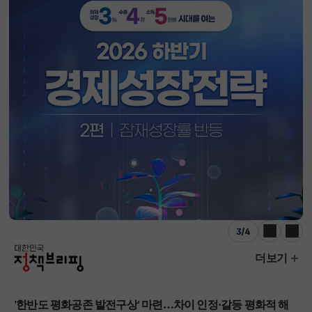
3
/
4
이전
다음