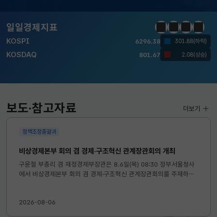
달러-원
1424.9000
0.2000(상승)
일일경제지표
정지
이전
다음
일일경
KOSPI
6296.38
301.88(하락)
KOSDAQ
801.67
2.08(상승)
국고채(3년)
3.742
0.073(상승)
달러-원
1424.9000
0.2000(상승)
보도·참고자료
더보기
정책조정총괄과
비상경제본부 회의 겸 경제·구조혁신 관계장관회의 개최
구윤철 부총리 겸 재정경제부장관은 8.6일(목) 08:30 정부서울청사
에서 비상경제본부 회의 겸 경제·구조혁신 관계장관회의를 주재하였
습니다. ※ 자세한 내용은 첨부자료를 참고하여 주시기 바랍니다....
2026-08-06