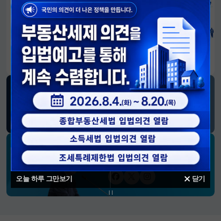
알림판
국민이 만든 대전환의 길-회복과 도약, 모두의 1년
SNS 소식
재정경제부
블로그
페이스북
트위터(X)
유튜브
인스타그램
소통하는 경제 리더 구윤철 장관의
SNS 채널
오늘 하루 그만보기
닫기
페이스북
트위터(X)
인스타그램