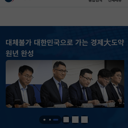
통합검색
전체메뉴
이 누리집은 대한민국 공식 전자정부 누리집입니다.
바로가기 메뉴
메인 콘텐츠
대체불가 대한민국으로 가는 경제大도약
KOSPI
6296.38
301.88(하락)
원년 완성
KOSDAQ
801.67
2.08(상승)
국고채(3년)
3.742
0.073(상승)
달러-원
1424.9000
0.2000(상승)
KOSPI
6296.38
301.88(하락)
KOSDAQ
801.67
2.08(상승)
정지
이전
다음
국고채(3년)
3.742
0.073(상승)