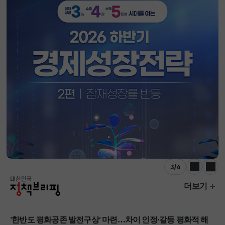
3
/
4
이전
다음