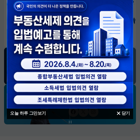
알림판
국민이 만든 대전환의 길-회복과 도약, 모두의 1년
SNS 소식
재정경제부
블로그
페이스북
트위터(X)
유튜브
인스타그램
소통하는 경제 리더 구윤철 장관의
SNS 채널
오늘 하루 그만보기
닫기
페이스북
트위터(X)
인스타그램