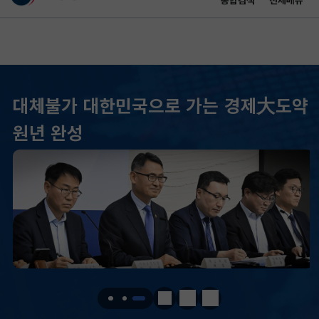
통합검색
전체메뉴
이 누리집은 대한민국 공식 전자정부 누리집입니다.
바로가기 메뉴
메인 콘텐츠
대체불가 대한민국으로 가는 경제大도약
KOSPI
6296.38
301.88(하락)
원년 완성
KOSDAQ
801.67
2.08(상승)
국고채(3년)
3.742
0.073(상승)
달러-원
1424.9000
0.2000(상승)
KOSPI
6296.38
301.88(하락)
KOSDAQ
801.67
2.08(상승)
정지
이전
다음
국고채(3년)
3.742
0.073(상승)