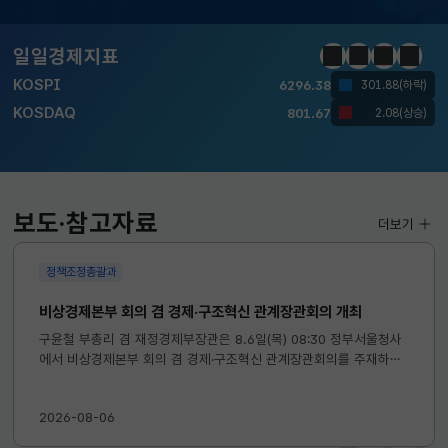
달러-원
1424.9000
0.2000(상승)
일일경제지표
정지
이전
다음
일일경
KOSPI
6296.38
301.88(하락)
KOSDAQ
801.67
2.08(상승)
국고채(3년)
3.742
0.073(상승)
달러-원
1424.9000
0.2000(상승)
보도·참고자료
더보기
정책조정총괄과
비상경제본부 회의 겸 경제·구조혁신 관계장관회의 개최
구윤철 부총리 겸 재정경제부장관은 8.6일(목) 08:30 정부서울청사
에서 비상경제본부 회의 겸 경제·구조혁신 관계장관회의를 주재하였
습니다. ※ 자세한 내용은 첨부자료를 참고하여 주시기 바랍니다....
2026-08-06