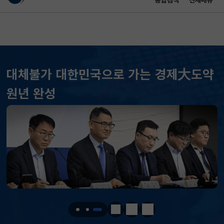
통합검색
전체메뉴
이 누리집은 대한민국 공식 전자정부 누리집입니다.
바로가기 메뉴
메인 콘텐츠
대체불가 대한민국으로 가는 경제大도약
원년 완성
KOSPI
6258.77
37.61(하락)
KOSDAQ
798.81
2.86(하락)
국고채(3년)
3.746
0.004(상승)
정지
이전
다음