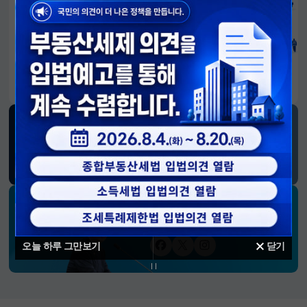
알림판
국민이 만든 대전환의 길-회복과 도약, 모두의 1년
SNS 소식
재정경제부
블로그
페이스북
트위터(X)
유튜브
인스타그램
소통하는 경제 리더 구윤철 장관의
SNS 채널
오늘 하루 그만보기
닫기
페이스북
트위터(X)
인스타그램