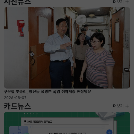
사진뉴스
사진뉴스
더보기
2026-08-07 ~ 2026-09-10
구윤철 부총리, 창신동 쪽방촌 폭염 취약계층 현장방문
2026-08-07
카드뉴스
더보기