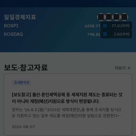
달러-원
1410.6000
13.2000(하락)
일일경제지표
정지
이전
다음
일일경
KOSPI
6258.77
37.61(하락)
KOSDAQ
798.81
2.86(하락)
국고채(3년)
3.746
0.004(상승)
달러-원
1410.6000
13.2000(하락)
보도·참고자료
더보기
KOSPI
6258.77
37.61(하락)
조세분석과
KOSDAQ
798.81
2.86(하락)
[보도참고] 출산·혼인세액공제 등 세제지원 제도는 종료되는 것
이 아니라 재정(예산)지원으로 방식이 변경됩니다.
국고채(3년)
3.746
0.004(상승)
정부는 ’26.8.3.(월) 「2026년 세제개편안」을 통해 조세지출 방식으
달러-원
1410.6000
13.2000(하락)
로 지원하고 있는 일부 제도를 재정(예산)지원 방법으로 전환한다고
발표하였습니다. 이와 관련하여 재정(예산)지원으로 전환되는 제도의
2026-08-07
주요 내용 및 기대효과를 다음과 같이 설명드립니다. 자세한...