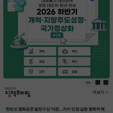
3
/
4
이전
다음