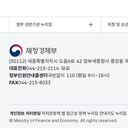
정부 관련기관 누리집
외청 및 유
(30112) 세종특별자치시 도움6로 42 정부세종청사 중앙동
대표전화
044-215-2114
유료
정부민원안내콜센터
국번없이
110
(평일 9시~18시)
FAX
044-215-8033
개인정보 처리방침
저작권정책
웹 접근성 정책
누리집 안내지도
누리집
© Ministry of Finance and Economy. All rights reserved.