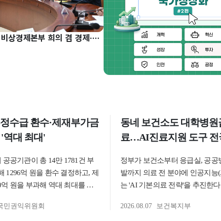
구윤철 부총리, 비상경제본부 희의 겸 경제·구조혁신 관계장관회의 주재