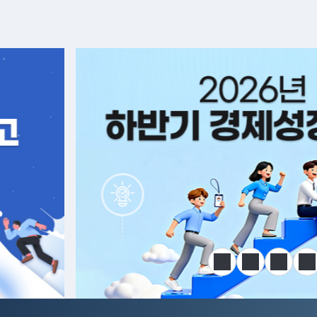
알림판
정지
이전
다음
한
전국민 공급망 애로 핫라인 개설