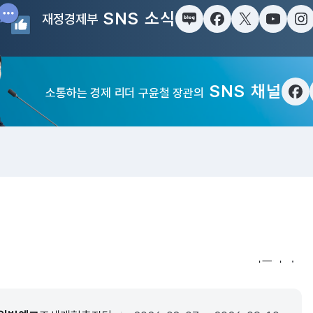
SNS 소식
재정경제부
블로그
페이스북
트위터(X)
유튜브
인
SNS 채널
소통하는 경제 리더 구윤철 장관의
페
입법·행정예
더보기