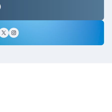
스타그램
이스북
트위터(X)
인스타그램
고