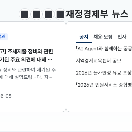
달러-원
1417.7000
6.1000(하락)
재정경제부
뉴스
정지
이전
다음
보도·참고자료 더보기
공지
채용·모집
인사
석과
민생안정지원단
선택됨
공지
「AI Agent와 함께하는 
고] 조세지출 정비와 관련
구윤철 부총리, 창신동 
기된 주요 의견에 대해 설
방문하여 폭염 취약계층
지역경제교육센터 공모
니다
점검
 정비와 관련하여 제기된 주
구윤철 부총리는 8월 7일(
2026년 물가안정 유공 포
 대해 설명드립니다. 자세
창신동 쪽방촌을 방문하여
은 첨부한 파일을 참고하시기
계층 생활환경을 점검하였
..
다 자세한 내용은 첨부파
08-05
2026-08-07
시기 바랍니다. ...