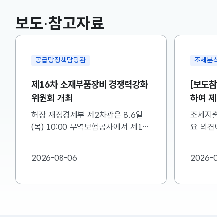
국고채(3년)
3.746
0.004(상승)
보도·참고자료
공급망정책담당관
조세분
제16차 소재부품장비 경쟁력강화
[보도참
위원회 개최
하여 제
명드립
허장 재정경제부 제2차관은 8.6일
조세지출
(목) 10:00 무역보험공사에서 제16
요 의견에
차 소재·부품·장비 경쟁력강화위원회
한 내용
를 주재하였습니다. 자세한 내용은
바랍니다.
2026-08-06
2026-
첨부를 참고하시기 바랍니다....