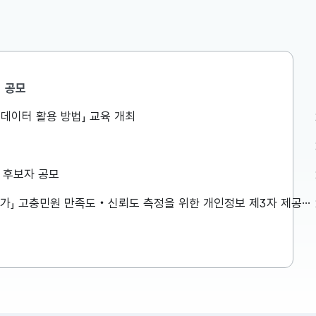
공모
정책조정총괄과
공공데이터 활용 방법」 교육 개최
쪽방촌을
비상경제본부 회의 겸 경제·구조혁
 생활환경
신 관계장관회의 개최
금) 오전,
구윤철 부총리 겸 재정경제부장관은
상 후보자 공모
 폭염 취약
8.6일(목) 08:30 정부서울청사에서
습니다. 보
비상경제본부 회의 겸 경제·구조혁신
「2026년 민원서비스 종합평가」 고충민원 만족도‧신뢰도 측정을 위한 개인정보 제3자 제공사항 공고
일을 참고하
관계장관회의를 주재하였습니다. ※
2026-08-06
자세한 내용은 첨부자료를 참고하여
주시기 바랍니다....