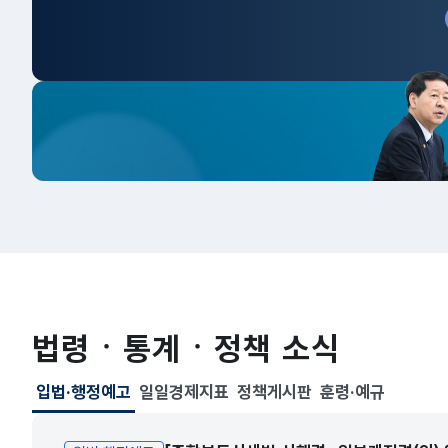
법령ㆍ통계ㆍ정책 소식
입법·행정예고
일일경제지표
정책게시판
훈령·예규
선택됨
입법·행정예고