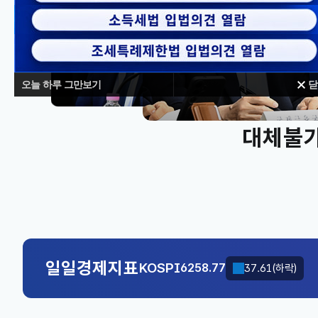
오늘 하루 그만보기
닫
대체불가
KOSPI
6258.77
37.61(하락)
국고채(3년)
3.746
0.004(상승)
KOSPI
6258.77
37.61(하락)
일일경제지표
국고채(3년)
3.746
0.004(상승)
KOSPI
6258.77
37.61(하락)