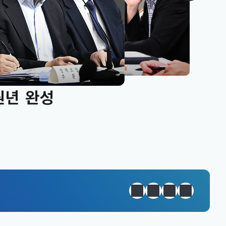
원년 완성
정지
이전
다음
일일경제지