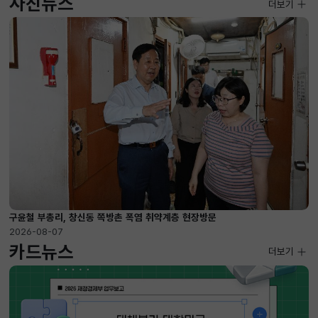
사진뉴스
사진뉴스
더보기
2026-08-07 ~ 2026-09-10
구윤철 부총리, 창신동 쪽방촌 폭염 취약계층 현장방문
2026-08-07
카드뉴스
더보기