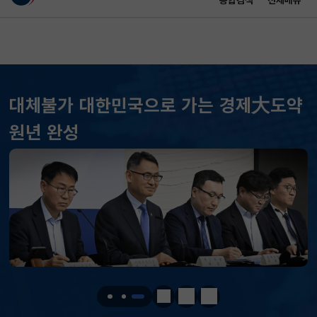
통합검색
전체메뉴
이 누리집은 대한민국 공식 전자정부 누리집입니다.
바로가기 메뉴
메인 콘텐츠
대체불가 대한민국으로 가는 경제大도약
KOSPI
6258.77
37.61(하락)
원년 완성
KOSDAQ
798.81
2.86(하락)
국고채(3년)
3.746
0.004(상승)
달러-원
1410.6000
13.2000(하락)
KOSPI
6258.77
37.61(하락)
KOSDAQ
798.81
2.86(하락)
정지
이전
다음
국고채(3년)
3.746
0.004(상승)