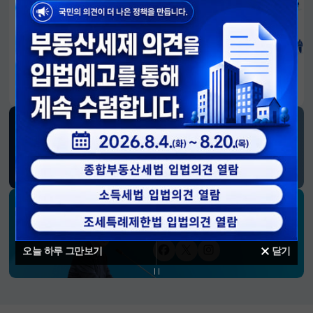
알림판
국민이 만든 대전환의 길-회복과 도약, 모두의 1년
SNS 소식
재정경제부
블로그
페이스북
트위터(X)
유튜브
인스타그램
소통하는 경제 리더 구윤철 장관의
SNS 채널
오늘 하루 그만보기
닫기
페이스북
트위터(X)
인스타그램