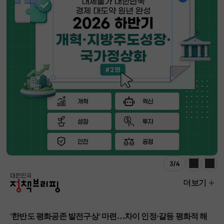
3
/
4
이전
다음