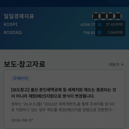
달러-원
1410.6000
13.2000(하락)
일일경제지표
정지
이전
다음
일일경
KOSPI
6258.77
37.61(하락)
KOSDAQ
798.81
2.86(하락)
국고채(3년)
3.746
0.004(상승)
달러-원
1410.6000
13.2000(하락)
보도·참고자료
더보기
조세분석과
[보도참고] 출산·혼인세액공제 등 세제지원 제도는 종료되는 것
이 아니라 재정(예산)지원으로 방식이 변경됩니다.
정부는 ’26.8.3.(월) 「2026년 세제개편안」을 통해 조세지출 방식으
로 지원하고 있는 일부 제도를 재정(예산)지원 방법으로 전환한다고
발표하였습니다. 이와 관련하여 재정(예산)지원으로 전환되는 제도의
2026-08-07
주요 내용 및 기대효과를 다음과 같이 설명드립니다. 자세한...