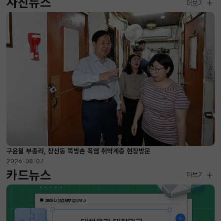
사진뉴스
사진뉴스
더보기
2026-08-07 ~ 2026-09-10
구윤철 부총리, 창신동 쪽방촌 폭염 취약계층 현장방문
2026-08-07
카드뉴스
더보기