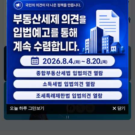
알림판
국민이 만든 대전환의 길-회복과 도약, 모두의 1년
SNS 소식
재정경제부
블로그
페이스북
트위터(X)
유튜브
인스타그램
소통하는 경제 리더 구윤철 장관의
SNS 채널
오늘 하루 그만보기
닫기
페이스북
트위터(X)
인스타그램