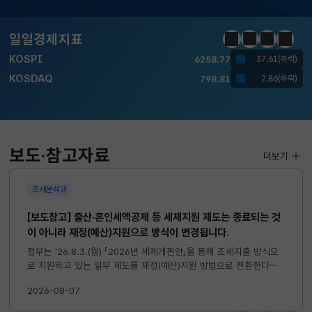
KOSPI
6258.77
37.61(하락)
KOSDAQ
798.81
2.86(하락)
일일경제지표
정지
이전
다음
일일경
국고채(3년)
3.746
0.004(상승)
달러-원
1417.7000
6.1000(하락)
KOSPI
6258.77
37.61(하락)
보도·참고자료
더보기
KOSDAQ
798.81
2.86(하락)
조세분석과
국고채(3년)
3.746
0.004(상승)
[보도참고] 출산·혼인세액공제 등 세제지원 제도는 종료되는 것
달러-원
1417.7000
6.1000(하락)
이 아니라 재정(예산)지원으로 방식이 변경됩니다.
정부는 ’26.8.3.(월) 「2026년 세제개편안」을 통해 조세지출 방식으
로 지원하고 있는 일부 제도를 재정(예산)지원 방법으로 전환한다고
발표하였습니다. 이와 관련하여 재정(예산)지원으로 전환되는 제도의
2026-08-07
주요 내용 및 기대효과를 다음과 같이 설명드립니다. 자세한...