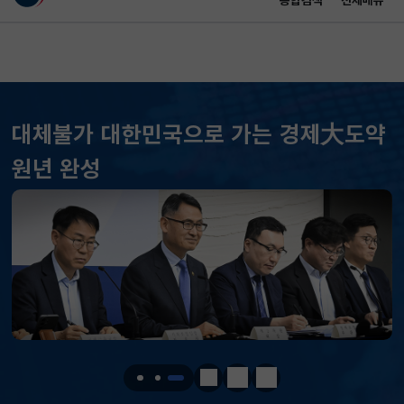
통합검색
전체메뉴
이 누리집은 대한민국 공식 전자정부 누리집입니다.
바로가기 메뉴
메인 콘텐츠
대체불가 대한민국으로 가는 경제大도약
원년 완성
KOSPI
6258.77
37.61(하락)
KOSDAQ
798.81
2.86(하락)
국고채(3년)
3.746
0.004(상승)
달러-원
1417.7000
6.1000(하락)
정지
이전
다음