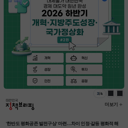
3
/
4
이전
다음