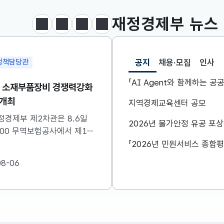
재정경제부
뉴스
정지
이전
다음
보도·참고자료 더보기
공지
채용·모집
인사
정책담당관
조세분석과
선택됨
공지
「AI Agent와 함께하는 
차 소재부품장비 경쟁력강화
[보도참고] 출산·혼인세
 개최
세제지원 제도는 종료되
지역경제교육센터 공모
니라 재정(예산)지원으
정경제부 제2차관은 8.6일
정부는 ’26.8.3.(월) 「2
2026년 물가안정 유공 포
변경됩니다.
0:00 무역보험공사에서 제16
개편안」을 통해 조세지출
·부품·장비 경쟁력강화위원회
지원하고 있는 일부 제도를
하였습니다. 자세한 내용은
산)지원 방법으로 전환한
08-06
2026-08-07
참고하시기 바랍니다....
였습니다. 이와 관련하여 
지원으로 전환되는 제도의
및 기대효과를 다음과 같
니다. 자세한...