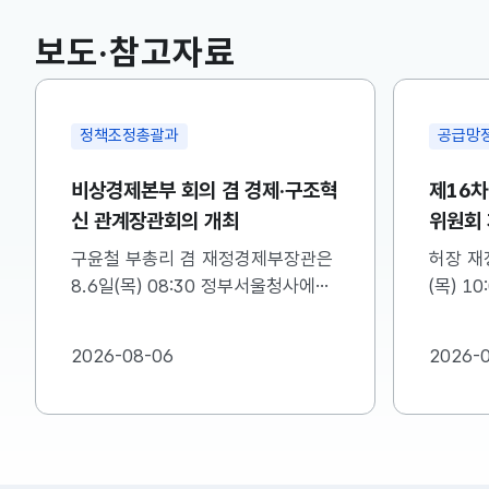
보도·참고자료
정책조정총괄과
공급망
비상경제본부 회의 겸 경제·구조혁
제16
신 관계장관회의 개최
위원회
구윤철 부총리 겸 재정경제부장관은
허장 재
8.6일(목) 08:30 정부서울청사에서
(목) 1
비상경제본부 회의 겸 경제·구조혁신
차 소재
관계장관회의를 주재하였습니다. ※
를 주재
2026-08-06
2026-
자세한 내용은 첨부자료를 참고하여
첨부를 
주시기 바랍니다....