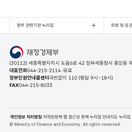
정부 관련기관 누리집
외청 및 유
(30112) 세종특별자치시 도움6로 42 정부세종청사 중앙동
대표전화
044-215-2114
유료
정부민원안내콜센터
국번없이
110
(평일 9시~18시)
FAX
044-215-8033
개인정보 처리방침
저작권정책
웹 접근성 정책
누리집 안내지도
누리집
© Ministry of Finance and Economy. All rights reserved.