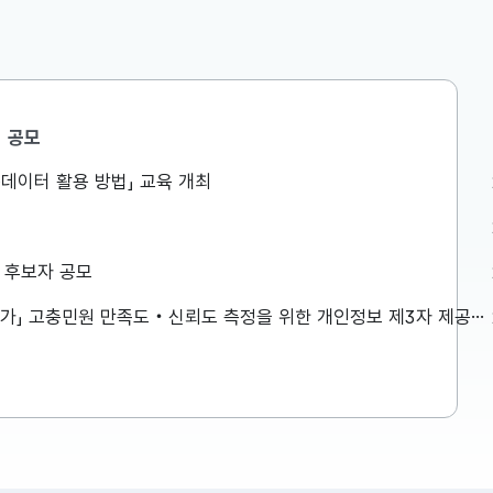
공모
민생안정지원단
공공데이터 활용 방법」 교육 개최
액공제 등
구윤철 부총리, 창신동 쪽방촌을
는 것이 아
방문하여 폭염 취약계층 생활환경
로 방식이
점검
026년 세제
구윤철 부총리는 8월 7일(금) 오전,
상 후보자 공모
 방식으로
창신동 쪽방촌을 방문하여 폭염 취약
 재정(예
계층 생활환경을 점검하였습니다. 보
「2026년 민원서비스 종합평가」 고충민원 만족도‧신뢰도 측정을 위한 개인정보 제3자 제공사항 공고
다고 발표하
다 자세한 내용은 첨부파일을 참고하
2026-08-07
재정(예산)
시기 바랍니다. ...
 주요 내용
이 설명드립