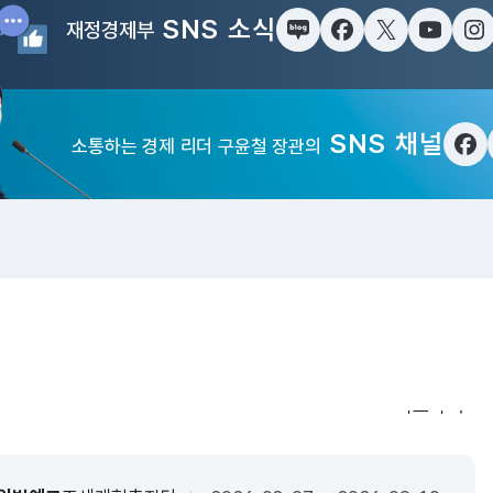
SNS 소식
재정경제부
블로그
페이스북
트위터(X)
유튜브
인
SNS 채널
소통하는 경제 리더 구윤철 장관의
페
입법·행정예
더보기