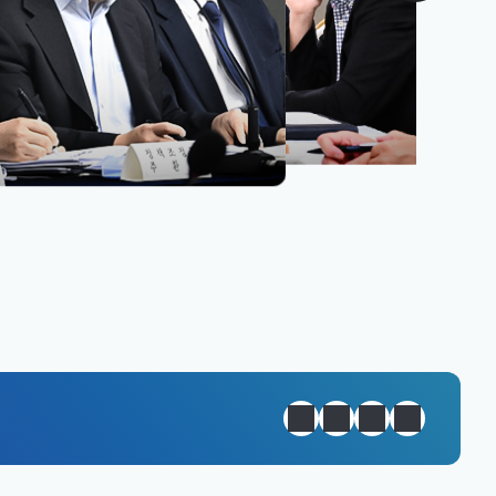
원년 완성
정지
이전
다음
일일경제지