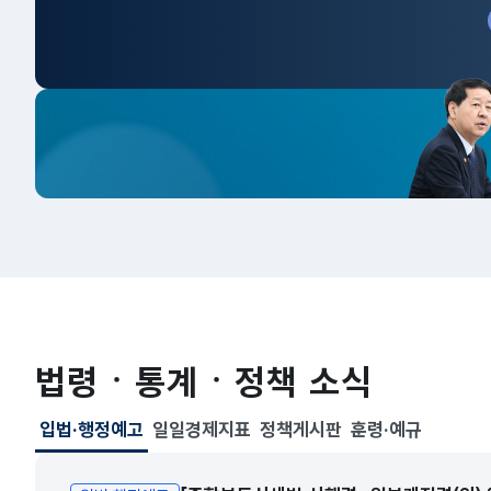
법령ㆍ통계ㆍ정책 소식
입법·행정예고
일일경제지표
정책게시판
훈령·예규
선택됨
입법·행정예고