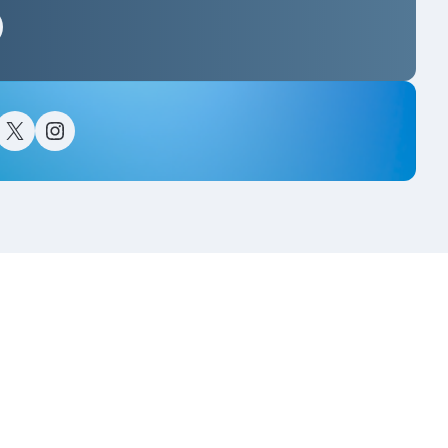
스타그램
이스북
트위터(X)
인스타그램
고