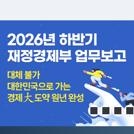
알림판
정지
이전
다음
한
전국민 공급망 애로 핫라인 개설