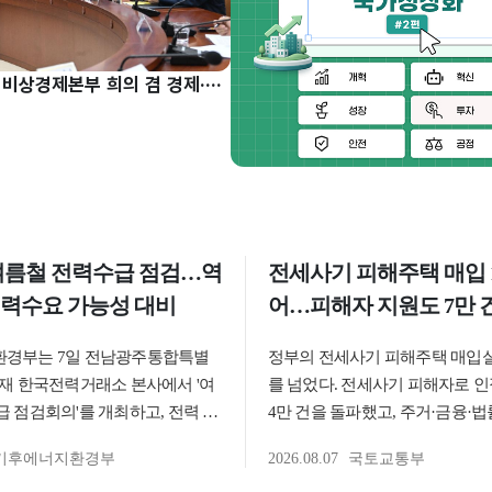
구윤철 부총리, 비상경제본부 희의 겸 경제·구조혁신 관계장관회의 주재