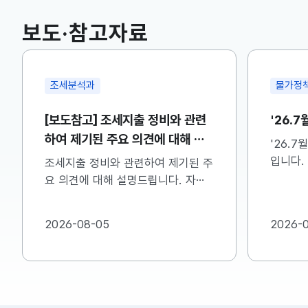
국고채(3년)
3.742
0.073(상승)
보도·참고자료
물가정책과
정책조
'26.7월 소비자물가 동향
비상경제
신 관
'26.7월 소비자물가 동향 보도자료
입니다. 자세한 사항은 첨부파일을
구윤철 
참고하시기 바랍니다....
8.6일(
비상경제
관계장관
2026-08-04
2026-
자세한 
주시기 바