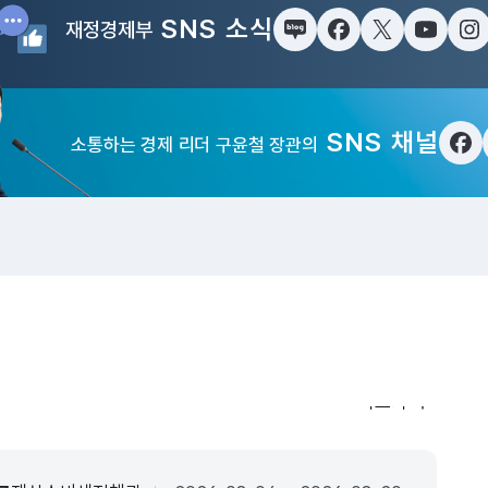
SNS 소식
재정경제부
블로그
페이스북
트위터(X)
유튜브
인
SNS 채널
소통하는 경제 리더 구윤철 장관의
페
입법·행정예고
더보기