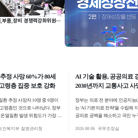
허장 차관, 소재,부품,장비 경쟁력강화위원회 주재