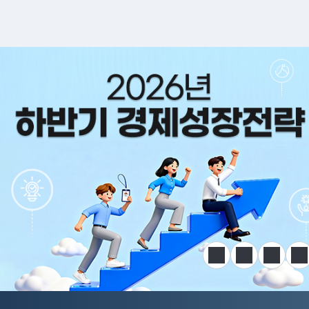
알림판
정지
이전
다음
한
전국민 공급망 애로 핫라인 개설