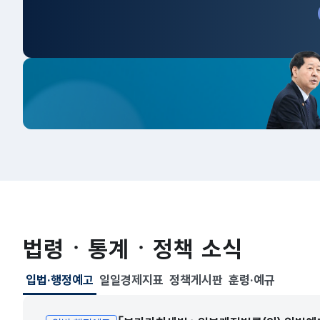
법령ㆍ통계ㆍ정책 소식
입법·행정예고
일일경제지표
정책게시판
훈령·예규
선택됨
입법·행정예고