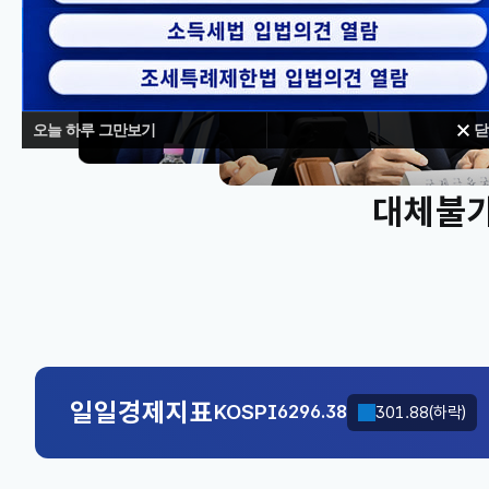
오늘 하루 그만보기
닫
대체불가
KOSPI
6296.38
301.88(하락)
국고채(3년)
3.742
0.073(상승)
KOSPI
6296.38
301.88(하락)
일일경제지표
국고채(3년)
3.742
0.073(상승)
KOSPI
6296.38
301.88(하락)