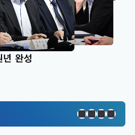
원년 완성
정지
이전
다음
일일경제지