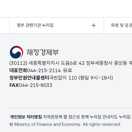
정부 관련기관 누리집
외청 및 유
(30112) 세종특별자치시 도움6로 42 정부세종청사 중앙동
대표전화
044-215-2114
유료
정부민원안내콜센터
국번없이
110
(평일 9시~18시)
FAX
044-215-8033
개인정보 처리방침
저작권정책
웹 접근성 정책
누리집 안내지도
누리집
© Ministry of Finance and Economy. All rights reserved.