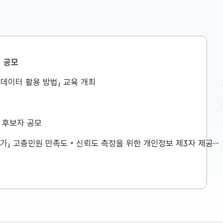
공모
공공데이터 활용 방법」 교육 개최
경쟁력강화
 8.6일
상 후보자 공모
에서 제16
력강화위원회
「2026년 민원서비스 종합평가」 고충민원 만족도‧신뢰도 측정을 위한 개인정보 제3자 제공사항 공고
한 내용은
...