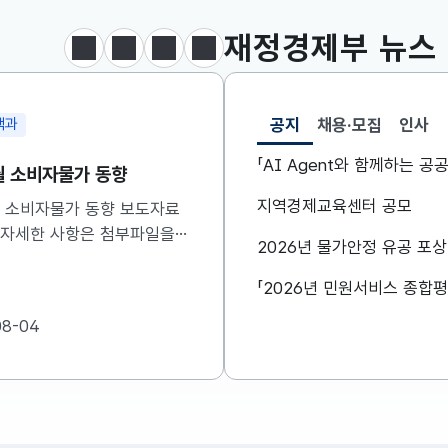
달러-원
1424.9000
0.2000(상승)
재정경제부
뉴스
정지
이전
다음
보도·참고자료 더보기
공지
채용·모집
인사
정총괄과
공급망정책담당관
선택됨
공지
「AI Agent와 함께하는 
본부 회의 겸 경제·구조혁
제16차 소재부품장비 
계장관회의 개최
위원회 개최
지역경제교육센터 공모
부총리 겸 재정경제부장관은
허장 재정경제부 제2차관은
2026년 물가안정 유공 포
목) 08:30 정부서울청사에서
(목) 10:00 무역보험공사
본부 회의 겸 경제·구조혁신
차 소재·부품·장비 경쟁
회의를 주재하였습니다. ※
를 주재하였습니다. 자세
08-06
2026-08-06
내용은 첨부자료를 참고하여
첨부를 참고하시기 바랍니다.
랍니다....