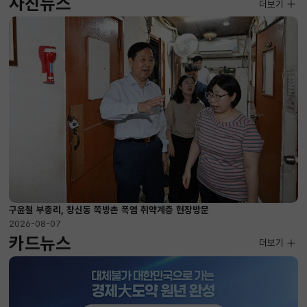
사진뉴스
사진뉴스
더보기
2026-08-07 ~ 2026-09-10
구윤철 부총리, 창신동 쪽방촌 폭염 취약계층 현장방문
2026-08-07
카드뉴스
더보기