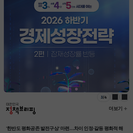
3
/
4
이전
다음