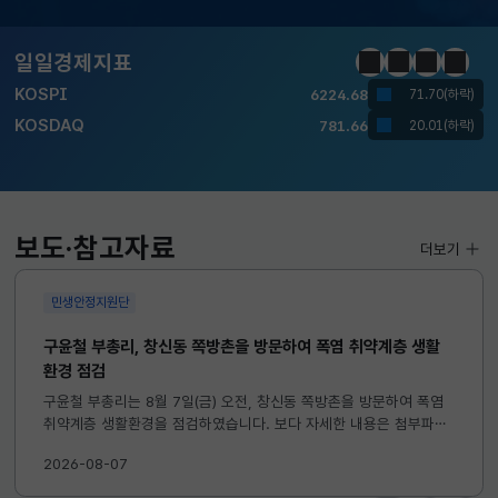
달러-원
1419.1000
4.7000(하락)
일일경제지표
정지
이전
다음
일일경
KOSPI
6224.68
71.70(하락)
KOSDAQ
781.66
20.01(하락)
국고채(3년)
3.732
0.010(하락)
달러-원
1419.1000
4.7000(하락)
보도·참고자료
더보기
민생안정지원단
구윤철 부총리, 창신동 쪽방촌을 방문하여 폭염 취약계층 생활
환경 점검
구윤철 부총리는 8월 7일(금) 오전, 창신동 쪽방촌을 방문하여 폭염
취약계층 생활환경을 점검하였습니다. 보다 자세한 내용은 첨부파일
을 참고하시기 바랍니다. ...
2026-08-07