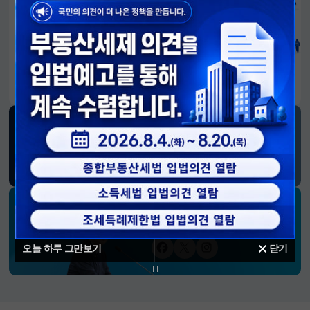
알림판
국민이 만든 대전환의 길-회복과 도약, 모두의 1년
SNS 소식
재정경제부
블로그
페이스북
트위터(X)
유튜브
인스타그램
소통하는 경제 리더 구윤철 장관의
SNS 채널
오늘 하루 그만보기
닫기
페이스북
트위터(X)
인스타그램