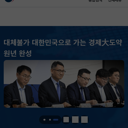
통합검색
전체메뉴
이 누리집은 대한민국 공식 전자정부 누리집입니다.
바로가기 메뉴
메인 콘텐츠
대체불가 대한민국으로 가는 경제大도약
KOSPI
6224.68
71.70(하락)
원년 완성
KOSDAQ
781.66
20.01(하락)
국고채(3년)
3.732
0.010(하락)
달러-원
1419.1000
4.7000(하락)
KOSPI
6224.68
71.70(하락)
KOSDAQ
781.66
20.01(하락)
정지
이전
다음
국고채(3년)
3.732
0.010(하락)