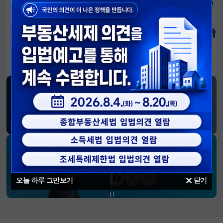
알림판
국민이 만든 대전환의 길-회복과 도약, 모두의 1년
SNS 소식
재정경제부
블로그
페이스북
트위터(X)
유튜브
인스타그램
소통하는 경제 리더 구윤철 장관의
SNS 채널
오늘 하루 그만보기
닫기
페이스북
트위터(X)
인스타그램