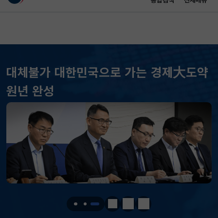
통합검색
전체메뉴
이 누리집은 대한민국 공식 전자정부 누리집입니다.
바로가기 메뉴
메인 콘텐츠
대체불가 대한민국으로 가는 경제大도약
원년 완성
KOSPI
6296.38
301.88(하락)
KOSDAQ
801.67
2.08(상승)
국고채(3년)
3.742
0.073(상승)
달러-원
1424.9000
0.2000(상승)
정지
이전
다음