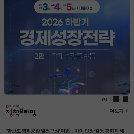
3
/
4
이전
다음