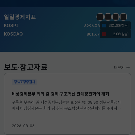
KOSPI
6296.38
301.88(하락)
KOSDAQ
801.67
2.08(상승)
일일경제지표
정지
이전
다음
일일경
국고채(3년)
3.742
0.073(상승)
달러-원
1424.9000
0.2000(상승)
KOSPI
6296.38
301.88(하락)
보도·참고자료
더보기
KOSDAQ
801.67
2.08(상승)
정책조정총괄과
국고채(3년)
3.742
0.073(상승)
비상경제본부 회의 겸 경제·구조혁신 관계장관회의 개최
달러-원
1424.9000
0.2000(상승)
구윤철 부총리 겸 재정경제부장관은 8.6일(목) 08:30 정부서울청사
에서 비상경제본부 회의 겸 경제·구조혁신 관계장관회의를 주재하였
습니다. ※ 자세한 내용은 첨부자료를 참고하여 주시기 바랍니다....
2026-08-06