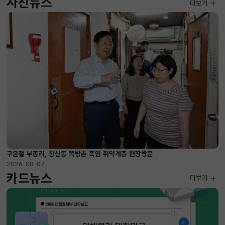
사진뉴스
사진뉴스
더보기
2026-08-07 ~ 2026-09-10
구윤철 부총리, 창신동 쪽방촌 폭염 취약계층 현장방문
2026-08-07
카드뉴스
더보기