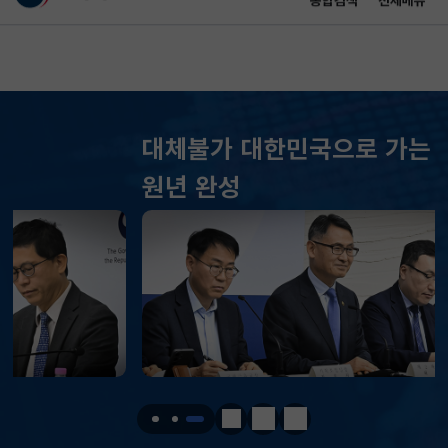
통합검색
전체메뉴
이 누리집은 대한민국 공식 전자정부 누리집입니다.
바로가기 메뉴
메인 콘텐츠
대체불가 대한민국으로 가는 경제大도약
KOSPI
6329.23
70.46(상승)
원년 완성
KOSDAQ
847.70
48.89(상승)
국고채(3년)
3.746
0.004(상승)
달러-원
1415.4000
4.8000(상승)
KOSPI
6329.23
70.46(상승)
KOSDAQ
847.70
48.89(상승)
정지
이전
다음
국고채(3년)
3.746
0.004(상승)