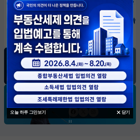
알림판
국민이 만든 대전환의 길-회복과 도약, 모두의 1년
SNS 소식
재정경제부
블로그
페이스북
트위터(X)
유튜브
인스타그램
소통하는 경제 리더 구윤철 장관의
SNS 채널
오늘 하루 그만보기
닫기
페이스북
트위터(X)
인스타그램