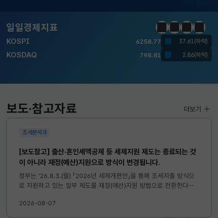
달러-원
1410.6000
13.2000(하락)
일일경제지표
정지
이전
다음
일일경
KOSPI
6258.77
37.61(하락)
KOSDAQ
798.81
2.86(하락)
국고채(3년)
3.746
0.004(상승)
달러-원
1410.6000
13.2000(하락)
보도·참고자료
더보기
조세분석과
[보도참고] 출산·혼인세액공제 등 세제지원 제도는 종료되는 것
이 아니라 재정(예산)지원으로 방식이 변경됩니다.
정부는 ’26.8.3.(월) 「2026년 세제개편안」을 통해 조세지출 방식으
로 지원하고 있는 일부 제도를 재정(예산)지원 방법으로 전환한다고
발표하였습니다. 이와 관련하여 재정(예산)지원으로 전환되는 제도의
2026-08-07
주요 내용 및 기대효과를 다음과 같이 설명드립니다. 자세한...