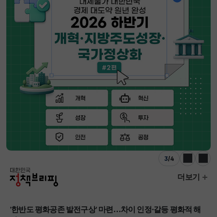
3
/
4
이전
다음