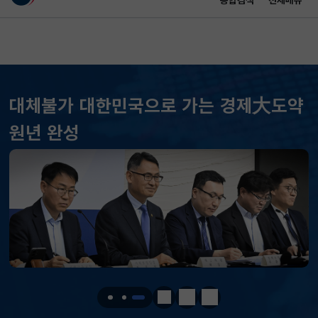
통합검색
전체메뉴
이 누리집은 대한민국 공식 전자정부 누리집입니다.
바로가기 메뉴
메인 콘텐츠
대체불가 대한민국으로 가는 경제大도약
KOSPI
6258.77
37.61(하락)
원년 완성
KOSDAQ
798.81
2.86(하락)
국고채(3년)
3.746
0.004(상승)
달러-원
1410.6000
13.2000(하락)
KOSPI
6258.77
37.61(하락)
KOSDAQ
798.81
2.86(하락)
정지
이전
다음
국고채(3년)
3.746
0.004(상승)