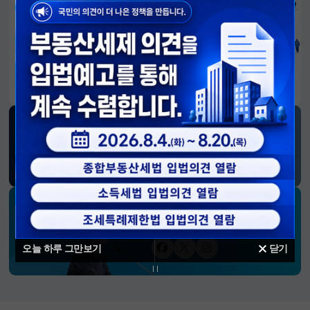
알림판
국민이 만든 대전환의 길-회복과 도약, 모두의 1년
SNS 소식
재정경제부
블로그
페이스북
트위터(X)
유튜브
인스타그램
소통하는 경제 리더 구윤철 장관의
SNS 채널
오늘 하루 그만보기
닫기
페이스북
트위터(X)
인스타그램