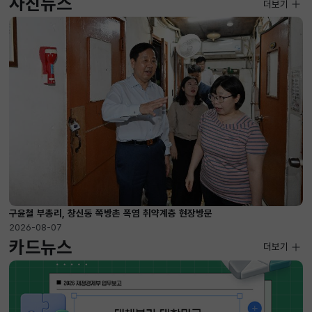
사진뉴스
사진뉴스
더보기
2026-08-07 ~ 2026-09-10
구윤철 부총리, 창신동 쪽방촌 폭염 취약계층 현장방문
2026-08-07
카드뉴스
더보기