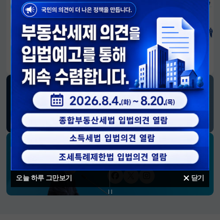
알림판
국민이 만든 대전환의 길-회복과 도약, 모두의 1년
SNS 소식
재정경제부
블로그
페이스북
트위터(X)
유튜브
인스타그램
소통하는 경제 리더 구윤철 장관의
SNS 채널
오늘 하루 그만보기
닫기
페이스북
트위터(X)
인스타그램