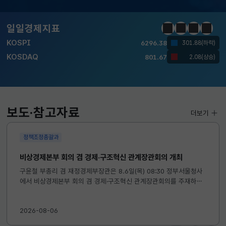
달러-원
1423.7000
1.0000(하락)
일일경제지표
정지
이전
다음
일일경
KOSPI
6296.38
301.88(하락)
KOSDAQ
801.67
2.08(상승)
국고채(3년)
3.693
0.024(상승)
달러-원
1423.7000
1.0000(하락)
보도·참고자료
더보기
정책조정총괄과
비상경제본부 회의 겸 경제·구조혁신 관계장관회의 개최
구윤철 부총리 겸 재정경제부장관은 8.6일(목) 08:30 정부서울청사
에서 비상경제본부 회의 겸 경제·구조혁신 관계장관회의를 주재하였
습니다. ※ 자세한 내용은 첨부자료를 참고하여 주시기 바랍니다....
2026-08-06