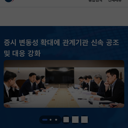
통합검색
전체메뉴
이 누리집은 대한민국 공식 전자정부 누리집입니다.
바로가기 메뉴
메인 콘텐츠
증시 변동성 확대에 관계기관 신속 공조
KOSPI
6296.38
301.88(하락)
및 대응 강화
KOSDAQ
801.67
2.08(상승)
국고채(3년)
3.693
0.024(상승)
달러-원
1423.7000
1.0000(하락)
KOSPI
6296.38
301.88(하락)
KOSDAQ
801.67
2.08(상승)
정지
이전
다음
국고채(3년)
3.693
0.024(상승)