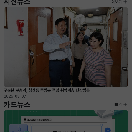
사진뉴스
사진뉴스
더보기
2026-08-07 ~ 2026-09-10
구윤철 부총리, 창신동 쪽방촌 폭염 취약계층 현장방문
2026-08-07
카드뉴스
더보기