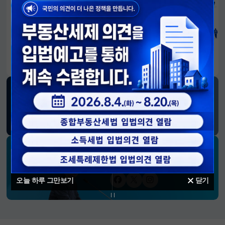
알림판
국민이 만든 대전환의 길-회복과 도약, 모두의 1년
SNS 소식
재정경제부
블로그
페이스북
트위터(X)
유튜브
인스타그램
소통하는 경제 리더 구윤철 장관의
SNS 채널
오늘 하루 그만보기
닫기
페이스북
트위터(X)
인스타그램