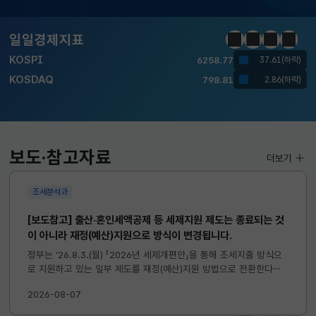
달러-원
1410.6000
13.2000(하락)
일일경제지표
정지
이전
다음
일일경
KOSPI
6258.77
37.61(하락)
KOSDAQ
798.81
2.86(하락)
국고채(3년)
3.746
0.004(상승)
달러-원
1410.6000
13.2000(하락)
보도·참고자료
더보기
조세분석과
[보도참고] 출산·혼인세액공제 등 세제지원 제도는 종료되는 것
이 아니라 재정(예산)지원으로 방식이 변경됩니다.
정부는 ’26.8.3.(월) 「2026년 세제개편안」을 통해 조세지출 방식으
로 지원하고 있는 일부 제도를 재정(예산)지원 방법으로 전환한다고
발표하였습니다. 이와 관련하여 재정(예산)지원으로 전환되는 제도의
2026-08-07
주요 내용 및 기대효과를 다음과 같이 설명드립니다. 자세한...