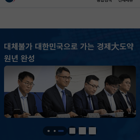
통합검색
전체메뉴
이 누리집은 대한민국 공식 전자정부 누리집입니다.
바로가기 메뉴
메인 콘텐츠
대체불가 대한민국으로 가는 경제大도약
KOSPI
6258.77
37.61(하락)
원년 완성
KOSDAQ
798.81
2.86(하락)
국고채(3년)
3.746
0.004(상승)
달러-원
1410.6000
13.2000(하락)
KOSPI
6258.77
37.61(하락)
KOSDAQ
798.81
2.86(하락)
정지
이전
다음
국고채(3년)
3.746
0.004(상승)