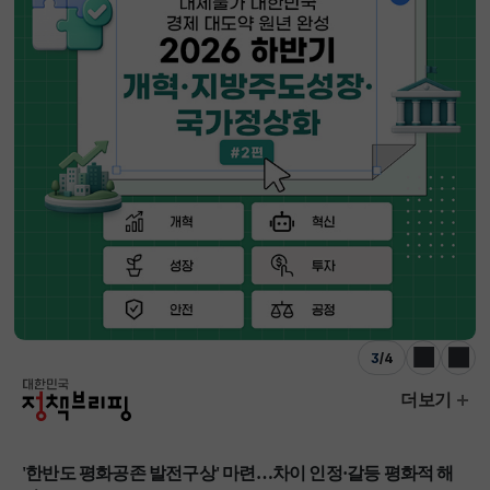
3
/
4
이전
다음