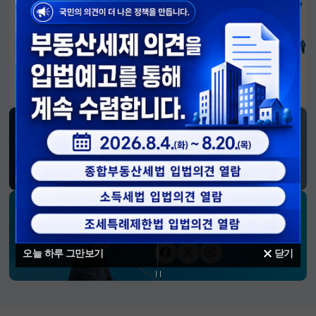
알림판
국민이 만든 대전환의 길-회복과 도약, 모두의 1년
SNS 소식
재정경제부
블로그
페이스북
트위터(X)
유튜브
인스타그램
소통하는 경제 리더 구윤철 장관의
SNS 채널
오늘 하루 그만보기
닫기
페이스북
트위터(X)
인스타그램