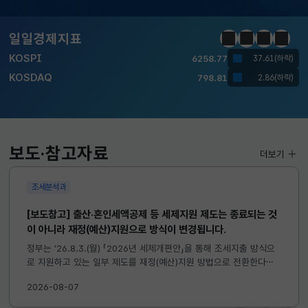
달러-원
1410.6000
13.2000(하락)
일일경제지표
정지
이전
다음
일일경
KOSPI
6258.77
37.61(하락)
KOSDAQ
798.81
2.86(하락)
국고채(3년)
3.746
0.004(상승)
달러-원
1410.6000
13.2000(하락)
보도·참고자료
더보기
조세분석과
[보도참고] 출산·혼인세액공제 등 세제지원 제도는 종료되는 것
이 아니라 재정(예산)지원으로 방식이 변경됩니다.
정부는 ’26.8.3.(월) 「2026년 세제개편안」을 통해 조세지출 방식으
로 지원하고 있는 일부 제도를 재정(예산)지원 방법으로 전환한다고
발표하였습니다. 이와 관련하여 재정(예산)지원으로 전환되는 제도의
2026-08-07
주요 내용 및 기대효과를 다음과 같이 설명드립니다. 자세한...