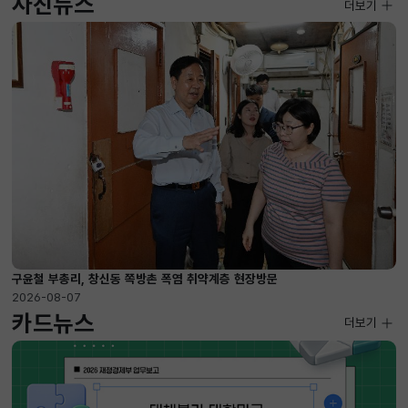
사진뉴스
사진뉴스
더보기
2026-08-07 ~ 2026-09-10
구윤철 부총리, 창신동 쪽방촌 폭염 취약계층 현장방문
2026-08-07
카드뉴스
더보기