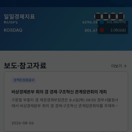
KOSDAQ
801.67
2.08(상승)
일일경제지표
정지
이전
다음
일일경
국고채(3년)
3.742
0.073(상승)
달러-원
1424.9000
0.2000(상승)
KOSPI
6296.38
301.88(하락)
KOSDAQ
801.67
2.08(상승)
보도·참고자료
더보기
국고채(3년)
3.742
0.073(상승)
정책조정총괄과
달러-원
1424.9000
0.2000(상승)
비상경제본부 회의 겸 경제·구조혁신 관계장관회의 개최
구윤철 부총리 겸 재정경제부장관은 8.6일(목) 08:30 정부서울청사
에서 비상경제본부 회의 겸 경제·구조혁신 관계장관회의를 주재하였
습니다. ※ 자세한 내용은 첨부자료를 참고하여 주시기 바랍니다....
2026-08-06