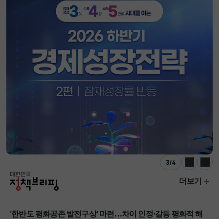
3
/
4
이전
다음