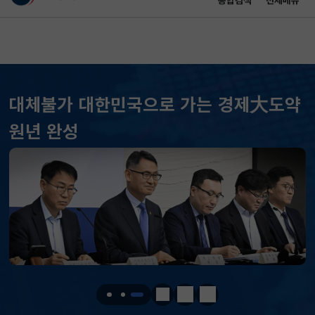
통합검색
전체메뉴
이 누리집은 대한민국 공식 전자정부 누리집입니다.
바로가기 메뉴
메인 콘텐츠
대체불가 대한민국으로 가는 경제大도약
원년 완성
KOSPI
6296.38
301.88(하락)
KOSDAQ
801.67
2.08(상승)
국고채(3년)
3.742
0.073(상승)
달러-원
1424.9000
0.2000(상승)
정지
이전
다음
KOSPI
6296.38
301.88(하락)