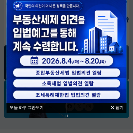
알림판
국민이 만든 대전환의 길-회복과 도약, 모두의 1년
SNS 소식
재정경제부
블로그
페이스북
트위터(X)
유튜브
인스타그램
소통하는 경제 리더 구윤철 장관의
SNS 채널
오늘 하루 그만보기
닫기
페이스북
트위터(X)
인스타그램