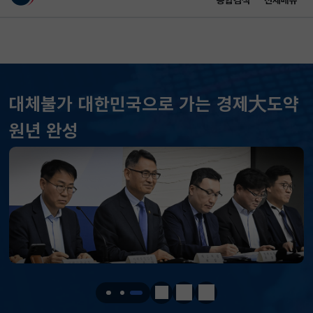
통합검색
전체메뉴
이 누리집은 대한민국 공식 전자정부 누리집입니다.
바로가기 메뉴
메인 콘텐츠
대체불가 대한민국으로 가는 경제大도약
원년 완성
KOSPI
6296.38
301.88(하락)
KOSDAQ
801.67
2.08(상승)
국고채(3년)
3.742
0.073(상승)
달러-원
1424.9000
0.2000(상승)
정지
이전
다음
KOSPI
6296.38
301.88(하락)