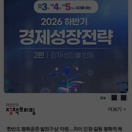
3
/
4
이전
다음