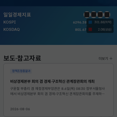
KOSDAQ
801.67
2.08(상승)
일일경제지표
정지
이전
다음
일일경
국고채(3년)
3.742
0.073(상승)
달러-원
1424.9000
0.2000(상승)
KOSPI
6296.38
301.88(하락)
KOSDAQ
801.67
2.08(상승)
보도·참고자료
더보기
정책조정총괄과
국고채(3년)
3.742
0.073(상승)
달러-원
1424.9000
0.2000(상승)
비상경제본부 회의 겸 경제·구조혁신 관계장관회의 개최
구윤철 부총리 겸 재정경제부장관은 8.6일(목) 08:30 정부서울청사
에서 비상경제본부 회의 겸 경제·구조혁신 관계장관회의를 주재하였
습니다. ※ 자세한 내용은 첨부자료를 참고하여 주시기 바랍니다....
2026-08-06