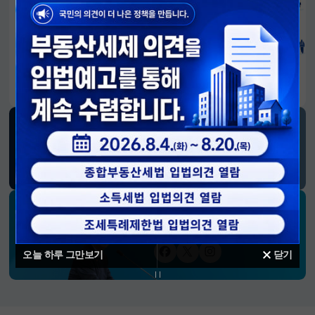
알림판
국민이 만든 대전환의 길-회복과 도약, 모두의 1년
SNS 소식
재정경제부
블로그
페이스북
트위터(X)
유튜브
인스타그램
소통하는 경제 리더 구윤철 장관의
SNS 채널
오늘 하루 그만보기
닫기
페이스북
트위터(X)
인스타그램