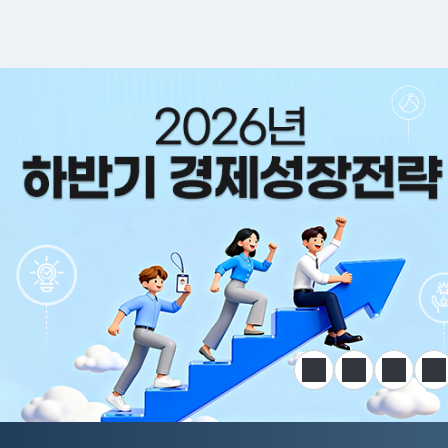
알림판
정지
이전
다음
한
전국민 공급망 애로 핫라인 개설