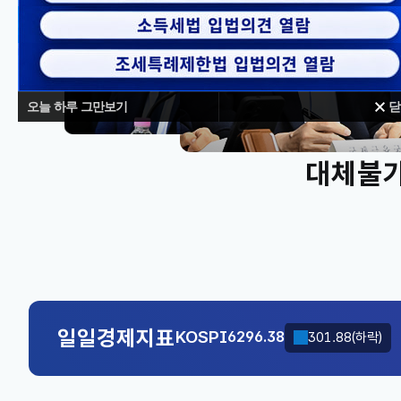
오늘 하루 그만보기
닫
대체불가
KOSPI
6296.38
301.88(하락)
국고채(3년)
3.742
0.073(상승)
KOSPI
6296.38
301.88(하락)
일일경제지표
국고채(3년)
3.742
0.073(상승)
KOSPI
6296.38
301.88(하락)