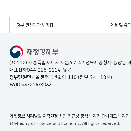
정부 관련기관 누리집
외청 및 유
(30112) 세종특별자치시 도움6로 42 정부세종청사 중앙동
대표전화
044-215-2114
유료
정부민원안내콜센터
국번없이
110
(평일 9시~18시)
FAX
044-215-8033
개인정보 처리방침
저작권정책
웹 접근성 정책
누리집 안내지도
누리집
© Ministry of Finance and Economy. All rights reserved.