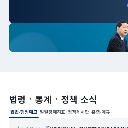
법령ㆍ통계ㆍ정책 소식
입법·행정예고
일일경제지표
정책게시판
훈령·예규
선택됨
입법·행정예고