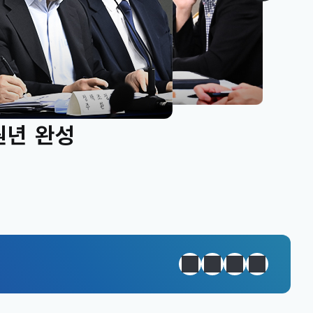
원년 완성
정지
이전
다음
일일경제지