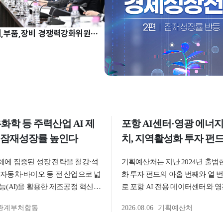
허장 차관, 소재,부품,장비 경쟁력강화위원회 주재