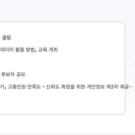
공모
공공데이터 활용 방법」 교육 개최
경쟁력강화
 8.6일
상 후보자 공모
에서 제16
력강화위원회
「2026년 민원서비스 종합평가」 고충민원 만족도‧신뢰도 측정을 위한 개인정보 제3자 제공사항 공고
한 내용은
...