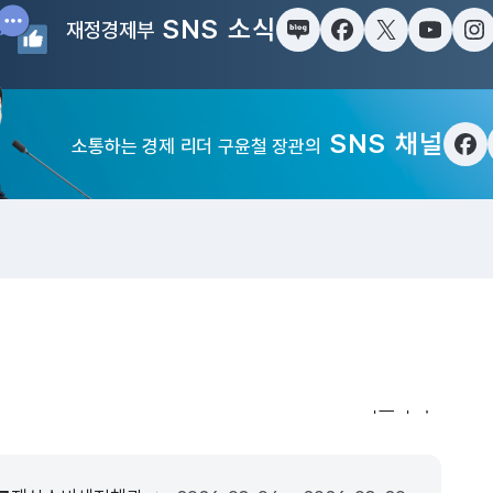
SNS 소식
재정경제부
블로그
페이스북
트위터(X)
유튜브
인
SNS 채널
소통하는 경제 리더 구윤철 장관의
페
입법·행정예고
더보기