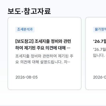
국고채(3년)
3.742
0.073(상승)
보도·참고자료
물가정책과
정책조
'26.7월 소비자물가 동향
비상경제
신 관
'26.7월 소비자물가 동향 보도자료
입니다. 자세한 사항은 첨부파일을
구윤철 
참고하시기 바랍니다....
8.6일(
비상경제
관계장관
2026-08-04
2026-
자세한 
주시기 바