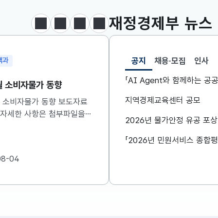
달러-원
1424.9000
0.2000(상승)
재정경제부
뉴스
정지
이전
다음
보도·참고자료 더보기
공지
채용·모집
인사
정총괄과
공급망정책담당관
선택됨
공지
「AI Agent와 함께하는 
본부 회의 겸 경제·구조혁
제16차 소재부품장비 
계장관회의 개최
위원회 개최
지역경제교육센터 공모
부총리 겸 재정경제부장관은
허장 재정경제부 제2차관은
2026년 물가안정 유공 포
목) 08:30 정부서울청사에서
(목) 10:00 무역보험공사
본부 회의 겸 경제·구조혁신
차 소재·부품·장비 경쟁
회의를 주재하였습니다. ※
를 주재하였습니다. 자세
08-06
2026-08-06
내용은 첨부자료를 참고하여
첨부를 참고하시기 바랍니다.
랍니다....