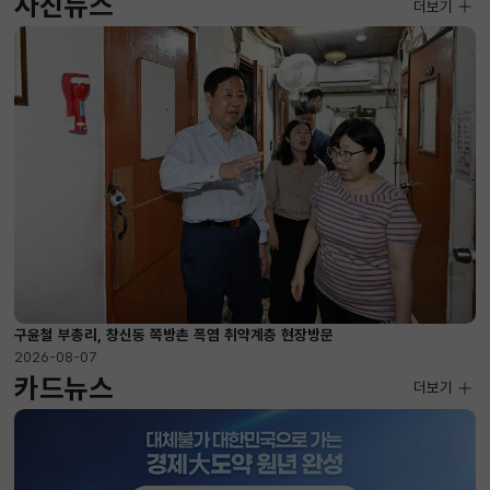
사진뉴스
사진뉴스
더보기
2026-08-07 ~ 2026-09-10
구윤철 부총리, 창신동 쪽방촌 폭염 취약계층 현장방문
2026-08-07
카드뉴스
더보기