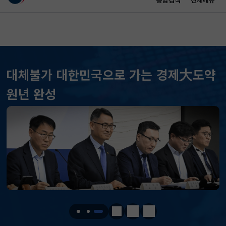
통합검색
전체메뉴
이 누리집은 대한민국 공식 전자정부 누리집입니다.
바로가기 메뉴
메인 콘텐츠
대체불가 대한민국으로 가는 경제大도약
KOSPI
6216.26
80.12(하락)
원년 완성
KOSDAQ
780.93
20.74(하락)
국고채(3년)
3.742
0.073(상승)
달러-원
1418.2000
5.6000(하락)
KOSPI
6216.26
80.12(하락)
KOSDAQ
780.93
20.74(하락)
정지
이전
다음
국고채(3년)
3.742
0.073(상승)