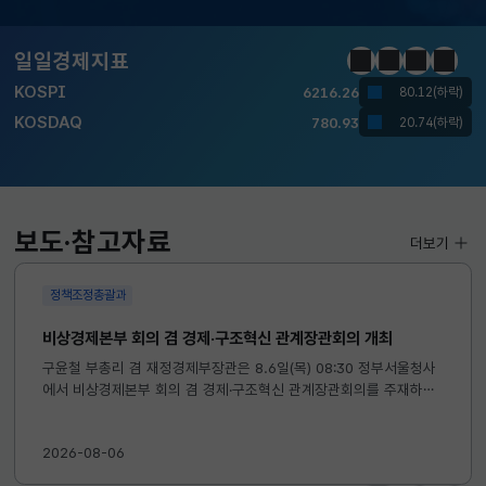
달러-원
1418.2000
5.6000(하락)
일일경제지표
정지
이전
다음
일일경
KOSPI
6216.26
80.12(하락)
KOSDAQ
780.93
20.74(하락)
국고채(3년)
3.742
0.073(상승)
달러-원
1418.2000
5.6000(하락)
보도·참고자료
더보기
정책조정총괄과
비상경제본부 회의 겸 경제·구조혁신 관계장관회의 개최
구윤철 부총리 겸 재정경제부장관은 8.6일(목) 08:30 정부서울청사
에서 비상경제본부 회의 겸 경제·구조혁신 관계장관회의를 주재하였
습니다. ※ 자세한 내용은 첨부자료를 참고하여 주시기 바랍니다....
2026-08-06