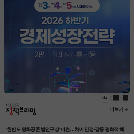
3
/
4
이전
다음