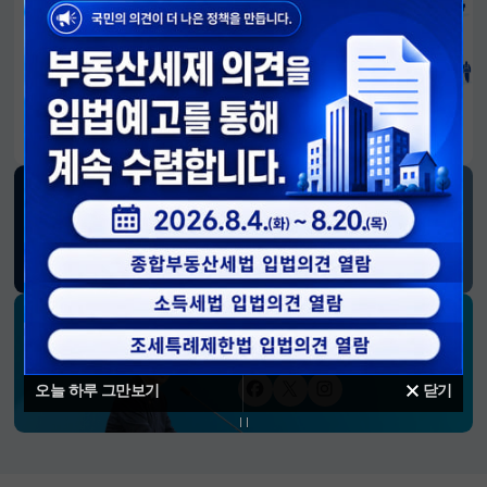
알림판
국민이 만든 대전환의 길-회복과 도약, 모두의 1년
SNS 소식
재정경제부
블로그
페이스북
트위터(X)
유튜브
인스타그램
소통하는 경제 리더 구윤철 장관의
SNS 채널
오늘 하루 그만보기
닫기
페이스북
트위터(X)
인스타그램