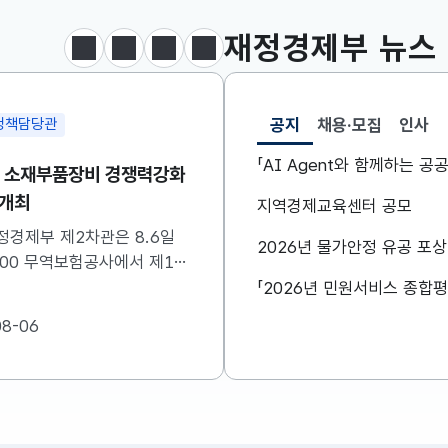
KOSDAQ
798.81
2.86(하락)
재정경제부
뉴스
정지
이전
다음
보도·참고자료 더보기
달러-원
1410.6000
13.2000(하락)
공지
채용·모집
인사
정책담당관
조세분석과
선택됨
공지
「AI Agent와 함께하는 
차 소재부품장비 경쟁력강화
[보도참고] 출산·혼인세
 개최
세제지원 제도는 종료되
지역경제교육센터 공모
니라 재정(예산)지원으
정경제부 제2차관은 8.6일
정부는 ’26.8.3.(월) 「2
2026년 물가안정 유공 포
변경됩니다.
0:00 무역보험공사에서 제16
개편안」을 통해 조세지출
·부품·장비 경쟁력강화위원회
지원하고 있는 일부 제도를
하였습니다. 자세한 내용은
산)지원 방법으로 전환한
08-06
2026-08-07
참고하시기 바랍니다....
였습니다. 이와 관련하여 
지원으로 전환되는 제도의
및 기대효과를 다음과 같
니다. 자세한...