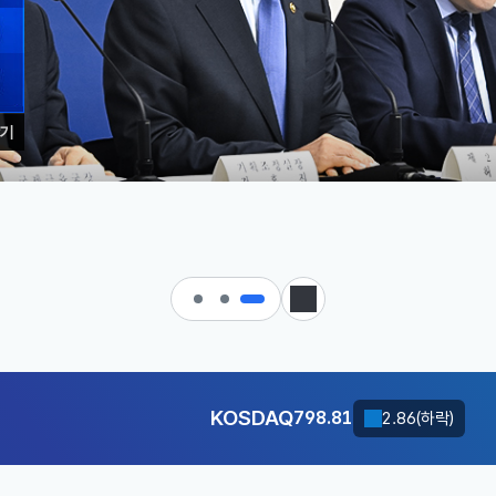
기
 대한민국으로 가는 경제大도약 
KOSDAQ
정지
798.81
2.86(하락)
달러-원
1410.6000
13.2000(하락)
KOSDAQ
798.81
2.86(하락)
달러-원
1410.6000
13.2000(하락)