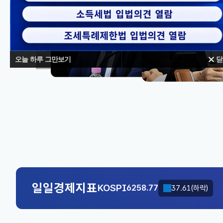
오늘 하루 그만보기
닫
대체불가
KOSPI
6258.77
37.61(하락)
국고채(3년)
3.746
0.004(상승)
일일경제지표
KOSPI
6258.77
37.61(하락)
국고채(3년)
3.746
0.004(상승)