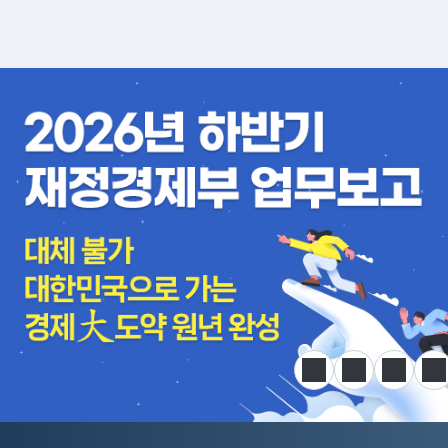
알림판
정지
이전
다음
한
전국민 공급망 애로 핫라인 개설