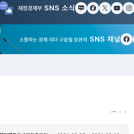
SNS 소식
재정경제부
블로그
페이스북
트위터(X)
유튜브
인
SNS 채널
소통하는 경제 리더 구윤철 장관의
페
입법·행정예
더보기