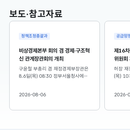
KOSPI
6258.77
37.61(하락)
보도·참고자료
국고채(3년)
3.746
0.004(상승)
정책조정총괄과
공급망
비상경제본부 회의 겸 경제·구조혁
제16
신 관계장관회의 개최
위원회
구윤철 부총리 겸 재정경제부장관은
허장 재
8.6일(목) 08:30 정부서울청사에서
(목) 1
비상경제본부 회의 겸 경제·구조혁신
차 소재
관계장관회의를 주재하였습니다. ※
를 주재
2026-08-06
2026-
자세한 내용은 첨부자료를 참고하여
첨부를 
주시기 바랍니다....