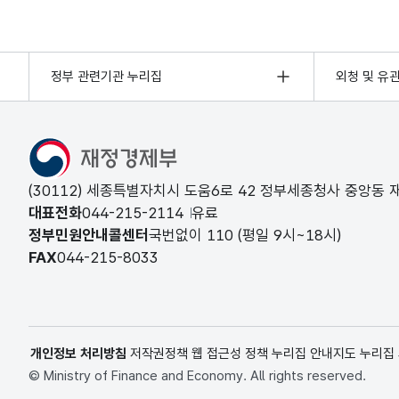
정부 관련기관 누리집
외청 및 유
(30112) 세종특별자치시 도움6로 42 정부세종청사 중앙동
대표전화
044-215-2114
유료
정부민원안내콜센터
국번없이
110
(평일 9시~18시)
FAX
044-215-8033
개인정보 처리방침
저작권정책
웹 접근성 정책
누리집 안내지도
누리집
© Ministry of Finance and Economy. All rights reserved.