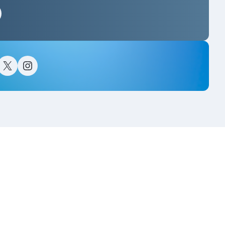
스타그램
이스북
트위터(X)
인스타그램
고