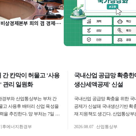
구윤철 부총리, 비상경제본부 희의 겸 경제·구조혁신 관계장관회의 주재