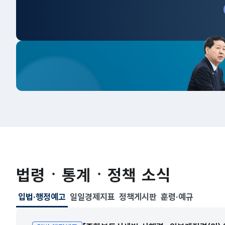
법령ㆍ통계ㆍ정책 소식
입법·행정예고
일일경제지표
정책게시판
훈령·예규
선택됨
입법·행정예고