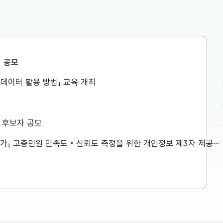
공모
민생안정지원단
공공데이터 활용 방법」 교육 개최
액공제 등
구윤철 부총리, 창신동 쪽방촌을
는 것이 아
방문하여 폭염 취약계층 생활환경
로 방식이
점검
026년 세제
구윤철 부총리는 8월 7일(금) 오전,
상 후보자 공모
 방식으로
창신동 쪽방촌을 방문하여 폭염 취약
 재정(예
계층 생활환경을 점검하였습니다. 보
「2026년 민원서비스 종합평가」 고충민원 만족도‧신뢰도 측정을 위한 개인정보 제3자 제공사항 공고
다고 발표하
다 자세한 내용은 첨부파일을 참고하
2026-08-07
재정(예산)
시기 바랍니다. ...
 주요 내용
이 설명드립