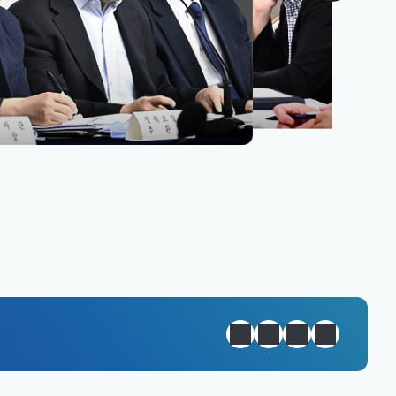
원년 완성
정지
이전
다음
일일경제지