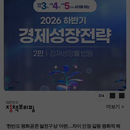
3
/
4
이전
다음