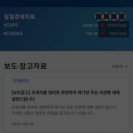
KOSPI
6598.26
239.31(상승)
KOSDAQ
799.59
18.87(상승)
일일경제지표
정지
이전
다음
일일경
국고채(3년)
3.669
0.071(하락)
달러-원
1426.2000
0.6000(하락)
KOSPI
6598.26
239.31(상승)
KOSDAQ
보도·참고자료
799.59
18.87(상승)
더보기
조세분석과
국고채(3년)
3.669
0.071(하락)
달러-원
1426.2000
[보도참고] 조세지출 정비와 관련하여 제기된 주요 의견에 대해
0.6000(하락)
설명드립니다
조세지출 정비와 관련하여 제기된 주요 의견에 대해 설명드립니다.
자세한 내용은 첨부한 파일을 참고하시기 바랍니다...
2026-08-05