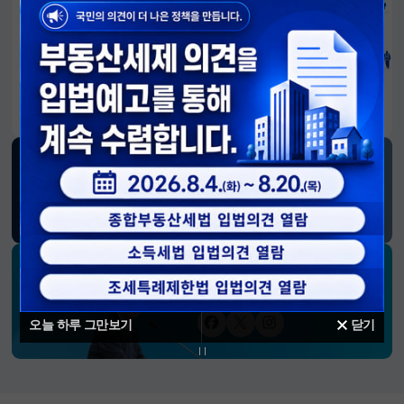
알림판
국민이 만든 대전환의 길-회복과 도약, 모두의 1년
SNS 소식
재정경제부
블로그
페이스북
트위터(X)
유튜브
인스타그램
소통하는 경제 리더 구윤철 장관의
SNS 채널
오늘 하루 그만보기
닫기
페이스북
트위터(X)
인스타그램