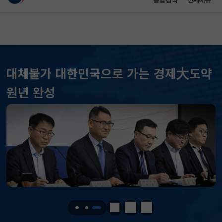
통합검색
전체메뉴
이 누리집은 대한민국 공식 전자정부 누리집입니다.
바로가기 메뉴
메인 콘텐츠
대체불가 대한민국으로 가는 경제大도약
원년 완성
KOSPI
6598.26
239.31(상승)
KOSDAQ
799.59
18.87(상승)
국고채(3년)
3.669
0.071(하락)
달러-원
1426.2000
0.6000(하락)
정지
이전
다음