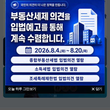
알림판
국민이 만든 대전환의 길-회복과 도약, 모두의 1년
SNS 소식
재정경제부
블로그
페이스북
트위터(X)
유튜브
인스타그램
소통하는 경제 리더 구윤철 장관의
SNS 채널
오늘 하루 그만보기
닫기
페이스북
트위터(X)
인스타그램