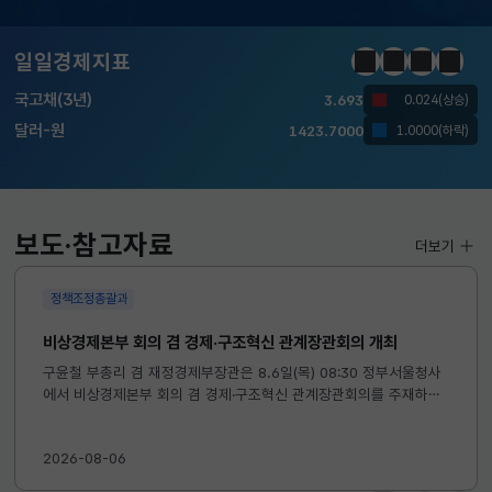
KOSDAQ
801.67
2.08(상승)
일일경제지표
정지
이전
다음
일일경
국고채(3년)
3.693
0.024(상승)
달러-원
1423.7000
1.0000(하락)
KOSPI
6296.38
301.88(하락)
KOSDAQ
801.67
2.08(상승)
보도·참고자료
더보기
국고채(3년)
3.693
0.024(상승)
정책조정총괄과
달러-원
1423.7000
1.0000(하락)
비상경제본부 회의 겸 경제·구조혁신 관계장관회의 개최
구윤철 부총리 겸 재정경제부장관은 8.6일(목) 08:30 정부서울청사
에서 비상경제본부 회의 겸 경제·구조혁신 관계장관회의를 주재하였
습니다. ※ 자세한 내용은 첨부자료를 참고하여 주시기 바랍니다....
2026-08-06