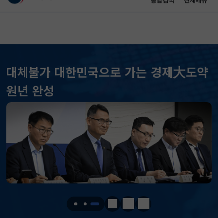
통합검색
전체메뉴
이 누리집은 대한민국 공식 전자정부 누리집입니다.
바로가기 메뉴
메인 콘텐츠
대체불가 대한민국으로 가는 경제大도약
원년 완성
KOSPI
6296.38
301.88(하락)
KOSDAQ
801.67
2.08(상승)
국고채(3년)
3.693
0.024(상승)
달러-원
1423.7000
1.0000(하락)
정지
이전
다음
KOSPI
6296.38
301.88(하락)