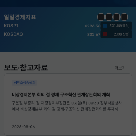
달러-원
1424.9000
0.2000(상승)
일일경제지표
정지
이전
다음
일일경
KOSPI
6296.38
301.88(하락)
KOSDAQ
801.67
2.08(상승)
국고채(3년)
3.742
0.073(상승)
달러-원
1424.9000
0.2000(상승)
보도·참고자료
더보기
정책조정총괄과
비상경제본부 회의 겸 경제·구조혁신 관계장관회의 개최
구윤철 부총리 겸 재정경제부장관은 8.6일(목) 08:30 정부서울청사
에서 비상경제본부 회의 겸 경제·구조혁신 관계장관회의를 주재하였
습니다. ※ 자세한 내용은 첨부자료를 참고하여 주시기 바랍니다....
2026-08-06