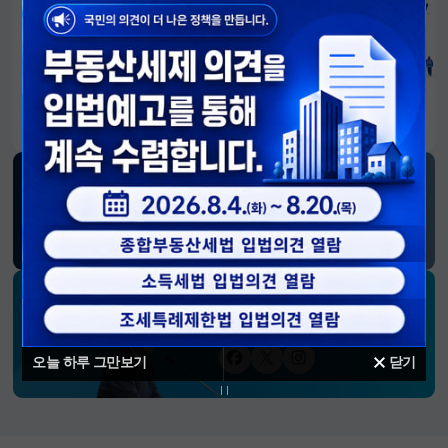
알림판
국민이 만든 대전환의 길-회복과 도약, 모두의 1년
SNS 소식
재정경제부
블로그
페이스북
트위터(X)
유튜브
인스타그램
소통하는 경제 리더 구윤철 장관의
SNS 채널
오늘 하루 그만보기
닫기
페이스북
트위터(X)
인스타그램