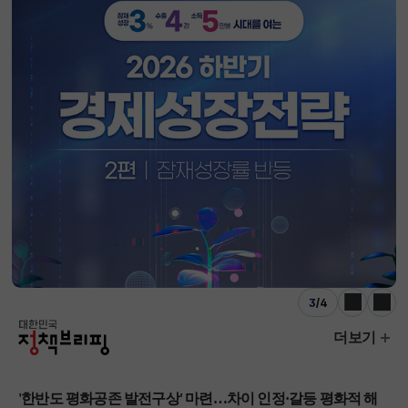
3
/
4
이전
다음