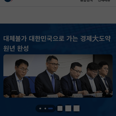
통합검색
전체메뉴
이 누리집은 대한민국 공식 전자정부 누리집입니다.
바로가기 메뉴
메인 콘텐츠
대체불가 대한민국으로 가는 경제大도약
KOSPI
6296.38
301.88(하락)
원년 완성
KOSDAQ
801.67
2.08(상승)
국고채(3년)
3.742
0.073(상승)
달러-원
1424.9000
0.2000(상승)
KOSPI
6296.38
301.88(하락)
KOSDAQ
801.67
2.08(상승)
정지
이전
다음
국고채(3년)
3.742
0.073(상승)