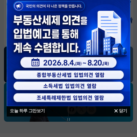
알림판
국민이 만든 대전환의 길-회복과 도약, 모두의 1년
SNS 소식
재정경제부
블로그
페이스북
트위터(X)
유튜브
인스타그램
소통하는 경제 리더 구윤철 장관의
SNS 채널
오늘 하루 그만보기
닫기
페이스북
트위터(X)
인스타그램