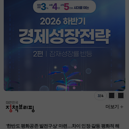
3
/
4
이전
다음