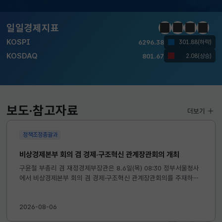
KOSPI
6296.38
301.88(하락)
KOSDAQ
801.67
2.08(상승)
일일경제지표
정지
이전
다음
일일경
국고채(3년)
3.742
0.073(상승)
달러-원
1424.9000
0.2000(상승)
KOSPI
6296.38
301.88(하락)
보도·참고자료
더보기
KOSDAQ
801.67
2.08(상승)
정책조정총괄과
국고채(3년)
3.742
0.073(상승)
비상경제본부 회의 겸 경제·구조혁신 관계장관회의 개최
달러-원
1424.9000
0.2000(상승)
구윤철 부총리 겸 재정경제부장관은 8.6일(목) 08:30 정부서울청사
에서 비상경제본부 회의 겸 경제·구조혁신 관계장관회의를 주재하였
습니다. ※ 자세한 내용은 첨부자료를 참고하여 주시기 바랍니다....
2026-08-06