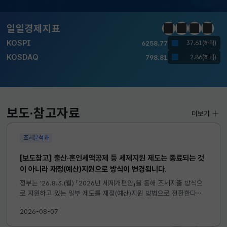
달러-원
1410.6000
13.2000(하락)
일일경제지표
정지
이전
다음
일일경
KOSPI
6258.77
37.61(하락)
KOSDAQ
798.81
2.86(하락)
국고채(3년)
3.746
0.004(상승)
달러-원
1410.6000
13.2000(하락)
보도·참고자료
더보기
조세분석과
[보도참고] 출산·혼인세액공제 등 세제지원 제도는 종료되는 것
이 아니라 재정(예산)지원으로 방식이 변경됩니다.
정부는 ’26.8.3.(월) 「2026년 세제개편안」을 통해 조세지출 방식으
로 지원하고 있는 일부 제도를 재정(예산)지원 방법으로 전환한다고
발표하였습니다. 이와 관련하여 재정(예산)지원으로 전환되는 제도의
2026-08-07
주요 내용 및 기대효과를 다음과 같이 설명드립니다. 자세한...