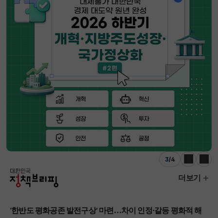
3
/
4
이전
다음