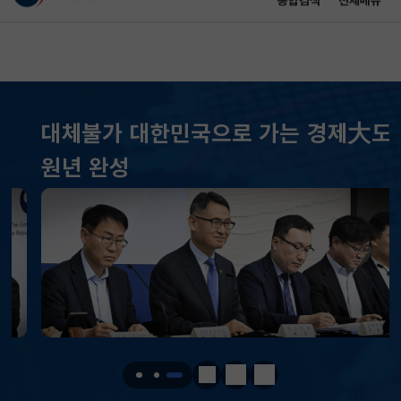
통합검색
전체메뉴
이 누리집은 대한민국 공식 전자정부 누리집입니다.
바로가기 메뉴
메인 콘텐츠
대체불가 대한민국으로 가는 경제大도약
KOSPI
6258.77
37.61(하락)
원년 완성
KOSDAQ
798.81
2.86(하락)
국고채(3년)
3.746
0.004(상승)
달러-원
1410.6000
13.2000(하락)
KOSPI
6258.77
37.61(하락)
KOSDAQ
798.81
2.86(하락)
정지
이전
다음
국고채(3년)
3.746
0.004(상승)