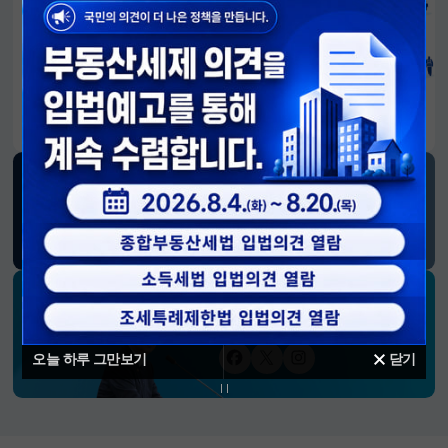
알림판
국민이 만든 대전환의 길-회복과 도약, 모두의 1년
SNS 소식
재정경제부
블로그
페이스북
트위터(X)
유튜브
인스타그램
소통하는 경제 리더 구윤철 장관의
SNS 채널
오늘 하루 그만보기
닫기
페이스북
트위터(X)
인스타그램