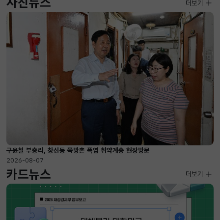
사진뉴스
사진뉴스
더보기
2026-08-07 ~ 2026-09-10
구윤철 부총리, 창신동 쪽방촌 폭염 취약계층 현장방문
2026-08-07
카드뉴스
더보기