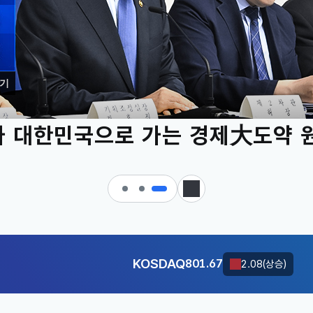
기
 대한민국으로 가는 경제大도약 
KOSDAQ
801.67
2.08(상승)
정지
달러-원
1424.9000
0.2000(상승)
KOSDAQ
801.67
2.08(상승)
달러-원
1424.9000
0.2000(상승)