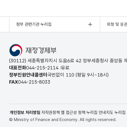
정부 관련기관 누리집
외청 및 유
(30112) 세종특별자치시 도움6로 42 정부세종청사 중앙동
대표전화
044-215-2114
유료
정부민원안내콜센터
국번없이
110
(평일 9시~18시)
FAX
044-215-8033
개인정보 처리방침
저작권정책
웹 접근성 정책
누리집 안내지도
누리집
© Ministry of Finance and Economy. All rights reserved.