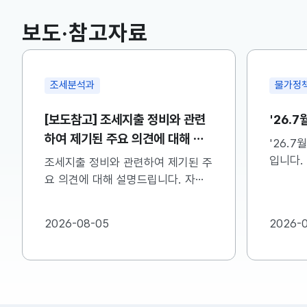
KOSPI
6296.38
301.88(하락)
보도·참고자료
국고채(3년)
3.742
0.073(상승)
조세분석과
물가정
[보도참고] 조세지출 정비와 관련
'26.
하여 제기된 주요 의견에 대해 설
'26.
명드립니다
입니다.
조세지출 정비와 관련하여 제기된 주
참고하시
요 의견에 대해 설명드립니다. 자세
한 내용은 첨부한 파일을 참고하시기
바랍니다...
2026-08-05
2026-