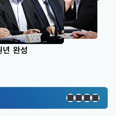
원년 완성
정지
이전
다음
일일경제지