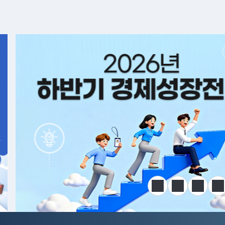
알림판
정지
이전
다음
한
전국민 공급망 애로 핫라인 개설