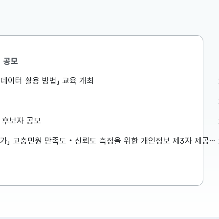
공모
공급망정책담당관
공공데이터 활용 방법」 교육 개최
경제·구조혁
제16차 소재부품장비 경쟁력강화
위원회 개최
제부장관은
허장 재정경제부 제2차관은 8.6일
상 후보자 공모
서울청사에서
(목) 10:00 무역보험공사에서 제16
제·구조혁신
차 소재·부품·장비 경쟁력강화위원회
「2026년 민원서비스 종합평가」 고충민원 만족도‧신뢰도 측정을 위한 개인정보 제3자 제공사항 공고
다. ※
를 주재하였습니다. 자세한 내용은
2026-08-06
 참고하여
첨부를 참고하시기 바랍니다....