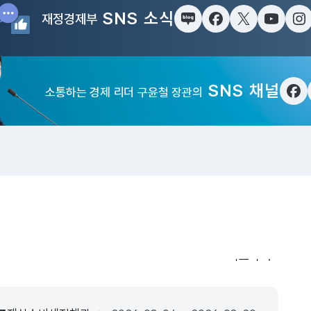
SNS 소식
재정경제부
블로그
페이스북
트위터(X)
유튜브
인
SNS 채널
소통하는 경제 리더 구윤철 장관의
페
입법·행정예고
더보기