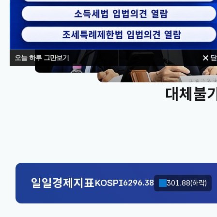
오늘 하루 그만보기
닫
대체불가
KOSPI
6296.38
301.88(하락)
국고채(3년)
3.742
0.073(상승)
KOSPI
6296.38
301.88(하락)
일일경제지표
국고채(3년)
3.742
0.073(상승)