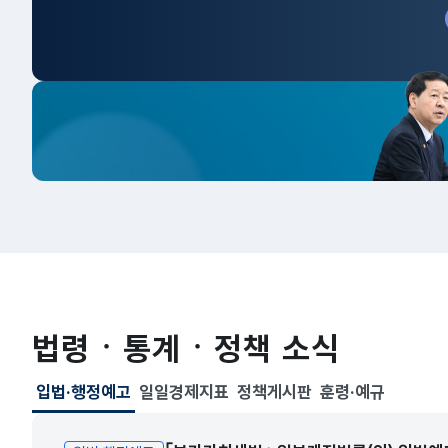
법령ㆍ통계ㆍ정책 소식
입법·행정예고
일일경제지표
정책게시판
훈령·예규
선택됨
입법·행정예고