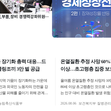
허장 차관, 소재,부품,장비 경쟁력강화위원회 주재