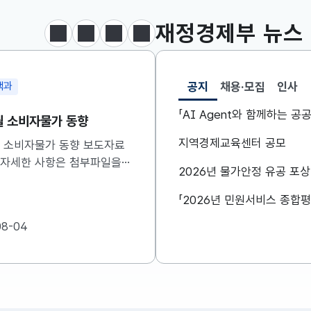
KOSDAQ
801.67
2.08(상승)
재정경제부
뉴스
달러-원
1424.9000
0.2000(상승)
정지
이전
다음
보도·참고자료 더보기
공지
채용·모집
인사
책과
정책조정총괄과
선택됨
공지
「AI Agent와 함께하는 
7월 소비자물가 동향
비상경제본부 회의 겸 
신 관계장관회의 개최
지역경제교육센터 공모
7월 소비자물가 동향 보도자료
 자세한 사항은 첨부파일을
구윤철 부총리 겸 재정경
2026년 물가안정 유공 포
기 바랍니다....
8.6일(목) 08:30 정부
비상경제본부 회의 겸 경
관계장관회의를 주재하였습니
08-04
2026-08-06
자세한 내용은 첨부자료를
주시기 바랍니다....