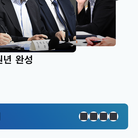
원년 완성
정지
이전
다음
일일경제지