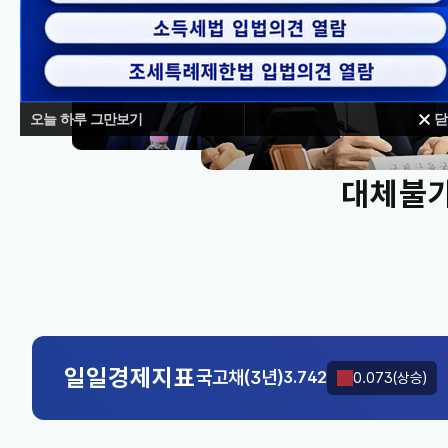
오늘 하루 그만보기
닫
대체불가
KOSPI
6296.38
301.88(하락)
국고채(3년)
3.742
0.073(상승)
KOSPI
6296.38
301.88(하락)
일일경제지표
국고채(3년)
3.742
0.073(상승)
KOSPI
6296.38
301.88(하락)