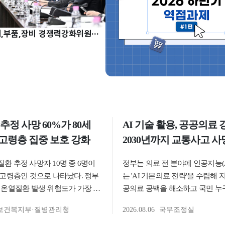
허장 차관, 소재,부품,장비 경쟁력강화위원회 주재