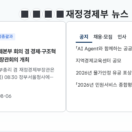
달러-원
1424.9000
0.2000(상승)
재정경제부
뉴스
정지
이전
다음
보도·참고자료 더보기
공지
채용·모집
인사
정총괄과
공급망정책담당관
선택됨
공지
「AI Agent와 함께하는 
본부 회의 겸 경제·구조혁
제16차 소재부품장비 
계장관회의 개최
위원회 개최
지역경제교육센터 공모
부총리 겸 재정경제부장관은
허장 재정경제부 제2차관은
2026년 물가안정 유공 포
목) 08:30 정부서울청사에서
(목) 10:00 무역보험공사
본부 회의 겸 경제·구조혁신
차 소재·부품·장비 경쟁
회의를 주재하였습니다. ※
를 주재하였습니다. 자세
08-06
2026-08-06
내용은 첨부자료를 참고하여
첨부를 참고하시기 바랍니다.
랍니다....