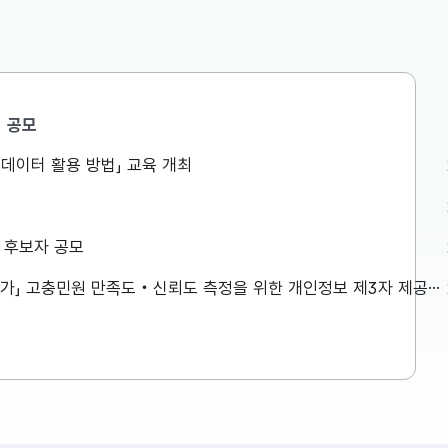
공모
공공데이터 활용 방법」 교육 개최
경쟁력강화
 8.6일
상 후보자 공모
에서 제16
력강화위원회
「2026년 민원서비스 종합평가」 고충민원 만족도‧신뢰도 측정을 위한 개인정보 제3자 제공사항 공고
한 내용은
...