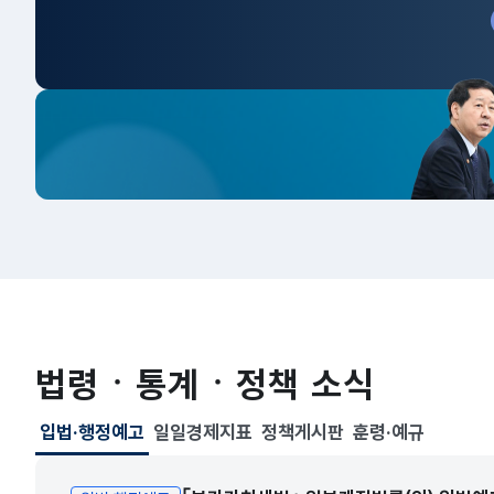
법령ㆍ통계ㆍ정책 소식
입법·행정예고
일일경제지표
정책게시판
훈령·예규
선택됨
입법·행정예고