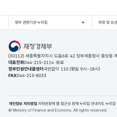
정부 관련기관 누리집
외청 및 유
(30112) 세종특별자치시 도움6로 42 정부세종청사 중앙동
대표전화
044-215-2114
유료
정부민원안내콜센터
국번없이
110
(평일 9시~18시)
FAX
044-215-8033
개인정보 처리방침
저작권정책
웹 접근성 정책
누리집 안내지도
누리집
© Ministry of Finance and Economy. All rights reserved.