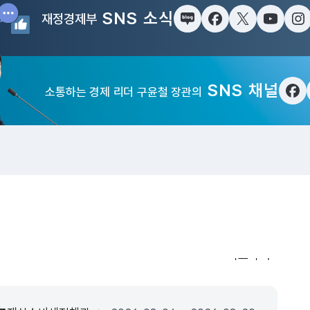
SNS 소식
재정경제부
블로그
페이스북
트위터(X)
유튜브
인
SNS 채널
소통하는 경제 리더 구윤철 장관의
페
입법·행정예고
더보기