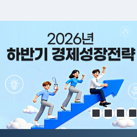
알림판
정지
이전
다음
한
전국민 공급망 애로 핫라인 개설