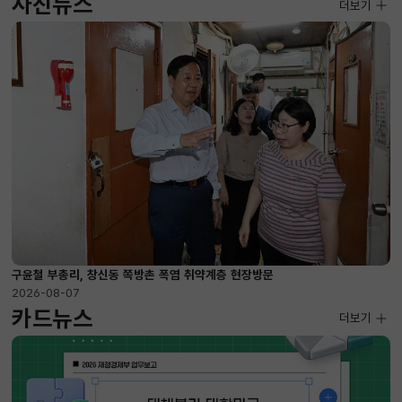
사진뉴스
사진뉴스
더보기
2026-08-07 ~ 2026-09-10
구윤철 부총리, 창신동 쪽방촌 폭염 취약계층 현장방문
2026-08-07
카드뉴스
더보기