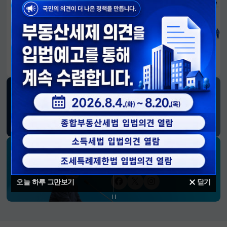
알림판
국민이 만든 대전환의 길-회복과 도약, 모두의 1년
SNS 소식
재정경제부
블로그
페이스북
트위터(X)
유튜브
인스타그램
소통하는 경제 리더 구윤철 장관의
SNS 채널
오늘 하루 그만보기
닫기
페이스북
트위터(X)
인스타그램