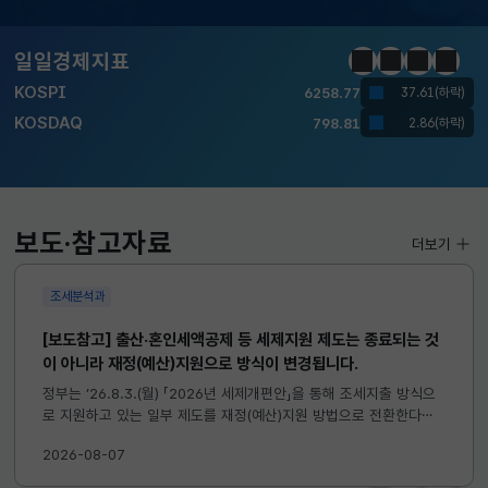
달러-원
1410.6000
13.2000(하락)
일일경제지표
정지
이전
다음
일일경
KOSPI
6258.77
37.61(하락)
KOSDAQ
798.81
2.86(하락)
국고채(3년)
3.746
0.004(상승)
달러-원
1410.6000
13.2000(하락)
보도·참고자료
더보기
조세분석과
[보도참고] 출산·혼인세액공제 등 세제지원 제도는 종료되는 것
이 아니라 재정(예산)지원으로 방식이 변경됩니다.
정부는 ’26.8.3.(월) 「2026년 세제개편안」을 통해 조세지출 방식으
로 지원하고 있는 일부 제도를 재정(예산)지원 방법으로 전환한다고
발표하였습니다. 이와 관련하여 재정(예산)지원으로 전환되는 제도의
2026-08-07
주요 내용 및 기대효과를 다음과 같이 설명드립니다. 자세한...