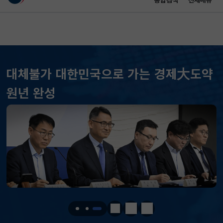
통합검색
전체메뉴
이 누리집은 대한민국 공식 전자정부 누리집입니다.
바로가기 메뉴
메인 콘텐츠
대체불가 대한민국으로 가는 경제大도약
KOSPI
6258.77
37.61(하락)
원년 완성
KOSDAQ
798.81
2.86(하락)
국고채(3년)
3.746
0.004(상승)
달러-원
1410.6000
13.2000(하락)
KOSPI
6258.77
37.61(하락)
KOSDAQ
798.81
2.86(하락)
정지
이전
다음
국고채(3년)
3.746
0.004(상승)