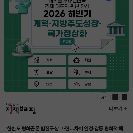
3
/
4
이전
다음