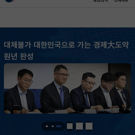
통합검색
전체메뉴
이 누리집은 대한민국 공식 전자정부 누리집입니다.
바로가기 메뉴
메인 콘텐츠
대체불가 대한민국으로 가는 경제大도약
KOSPI
6258.77
37.61(하락)
원년 완성
KOSDAQ
798.81
2.86(하락)
국고채(3년)
3.746
0.004(상승)
달러-원
1410.6000
13.2000(하락)
KOSPI
6258.77
37.61(하락)
KOSDAQ
798.81
2.86(하락)
정지
이전
다음
국고채(3년)
3.746
0.004(상승)