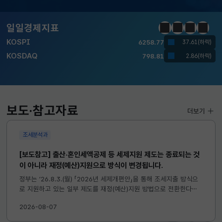
달러-원
1410.6000
13.2000(하락)
일일경제지표
정지
이전
다음
일일경
KOSPI
6258.77
37.61(하락)
KOSDAQ
798.81
2.86(하락)
국고채(3년)
3.746
0.004(상승)
달러-원
1410.6000
13.2000(하락)
보도·참고자료
더보기
조세분석과
[보도참고] 출산·혼인세액공제 등 세제지원 제도는 종료되는 것
이 아니라 재정(예산)지원으로 방식이 변경됩니다.
정부는 ’26.8.3.(월) 「2026년 세제개편안」을 통해 조세지출 방식으
로 지원하고 있는 일부 제도를 재정(예산)지원 방법으로 전환한다고
발표하였습니다. 이와 관련하여 재정(예산)지원으로 전환되는 제도의
2026-08-07
주요 내용 및 기대효과를 다음과 같이 설명드립니다. 자세한...