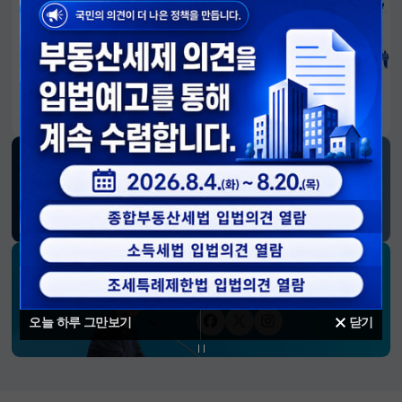
알림판
국민이 만든 대전환의 길-회복과 도약, 모두의 1년
SNS 소식
재정경제부
블로그
페이스북
트위터(X)
유튜브
인스타그램
소통하는 경제 리더 구윤철 장관의
SNS 채널
오늘 하루 그만보기
닫기
페이스북
트위터(X)
인스타그램