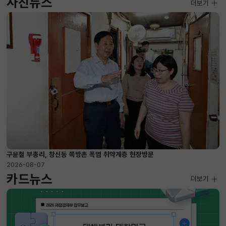
사진뉴스
사진뉴스
더보기
2026-08-07 ~ 2026-09-10
구윤철 부총리, 창신동 쪽방촌 폭염 취약계층 현장방문
2026-08-07
카드뉴스
더보기