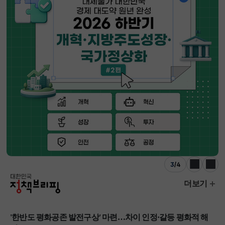
3
/
4
이전
다음