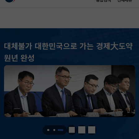
통합검색
전체메뉴
이 누리집은 대한민국 공식 전자정부 누리집입니다.
바로가기 메뉴
메인 콘텐츠
대체불가 대한민국으로 가는 경제大도약
KOSPI
6258.77
37.61(하락)
원년 완성
KOSDAQ
798.81
2.86(하락)
국고채(3년)
3.746
0.004(상승)
달러-원
1410.6000
13.2000(하락)
KOSPI
6258.77
37.61(하락)
KOSDAQ
798.81
2.86(하락)
정지
이전
다음
국고채(3년)
3.746
0.004(상승)