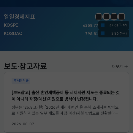
달러-원
1410.6000
13.2000(하락)
일일경제지표
정지
이전
다음
일일경
KOSPI
6258.77
37.61(하락)
KOSDAQ
798.81
2.86(하락)
국고채(3년)
3.746
0.004(상승)
달러-원
1410.6000
13.2000(하락)
보도·참고자료
더보기
조세분석과
[보도참고] 출산·혼인세액공제 등 세제지원 제도는 종료되는 것
이 아니라 재정(예산)지원으로 방식이 변경됩니다.
정부는 ’26.8.3.(월) 「2026년 세제개편안」을 통해 조세지출 방식으
로 지원하고 있는 일부 제도를 재정(예산)지원 방법으로 전환한다고
발표하였습니다. 이와 관련하여 재정(예산)지원으로 전환되는 제도의
2026-08-07
주요 내용 및 기대효과를 다음과 같이 설명드립니다. 자세한...