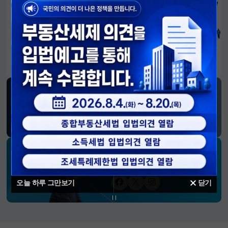
알림판
국민이 만든 대전환의 길-회복과 도약, 모두의 1년
SNS 소식
재정경제부
블로그
페이스북
트위터(X)
유튜브
인스타그램
소통하는 경제 리더 구윤철 장관의
SNS 채널
오늘 하루 그만보기
닫기
페이스북
트위터(X)
인스타그램