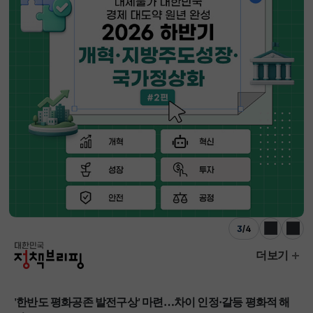
3
/
4
이전
다음