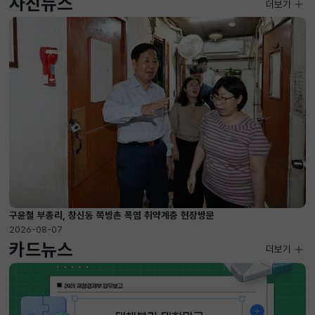
사진뉴스
사진뉴스
더보기
2026-08-07 ~ 2026-09-10
구윤철 부총리, 창신동 쪽방촌 폭염 취약계층 현장방문
2026-08-07
카드뉴스
더보기