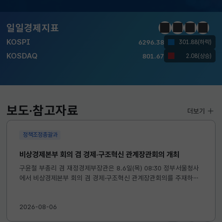
달러-원
1424.9000
0.2000(상승)
일일경제지표
정지
이전
다음
일일경
KOSPI
6296.38
301.88(하락)
KOSDAQ
801.67
2.08(상승)
국고채(3년)
3.742
0.073(상승)
달러-원
1424.9000
0.2000(상승)
보도·참고자료
더보기
KOSPI
6296.38
301.88(하락)
정책조정총괄과
KOSDAQ
801.67
2.08(상승)
비상경제본부 회의 겸 경제·구조혁신 관계장관회의 개최
구윤철 부총리 겸 재정경제부장관은 8.6일(목) 08:30 정부서울청사
에서 비상경제본부 회의 겸 경제·구조혁신 관계장관회의를 주재하였
국고채(3년)
3.742
0.073(상승)
습니다. ※ 자세한 내용은 첨부자료를 참고하여 주시기 바랍니다....
달러-원
1424.9000
0.2000(상승)
2026-08-06