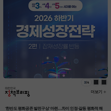
3
/
4
이전
다음