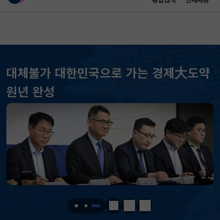
통합검색
전체메뉴
이 누리집은 대한민국 공식 전자정부 누리집입니다.
바로가기 메뉴
메인 콘텐츠
대체불가 대한민국으로 가는 경제大도약
원년 완성
KOSPI
6296.38
301.88(하락)
KOSDAQ
801.67
2.08(상승)
정지
이전
다음
국고채(3년)
3.742
0.073(상승)