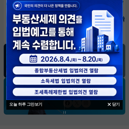
알림판
국민이 만든 대전환의 길-회복과 도약, 모두의 1년
SNS 소식
재정경제부
블로그
페이스북
트위터(X)
유튜브
인스타그램
소통하는 경제 리더 구윤철 장관의
SNS 채널
오늘 하루 그만보기
닫기
페이스북
트위터(X)
인스타그램