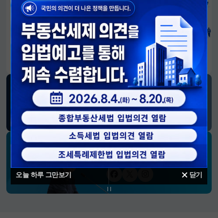
알림판
국민이 만든 대전환의 길-회복과 도약, 모두의 1년
SNS 소식
재정경제부
블로그
페이스북
트위터(X)
유튜브
인스타그램
소통하는 경제 리더 구윤철 장관의
SNS 채널
오늘 하루 그만보기
닫기
페이스북
트위터(X)
인스타그램