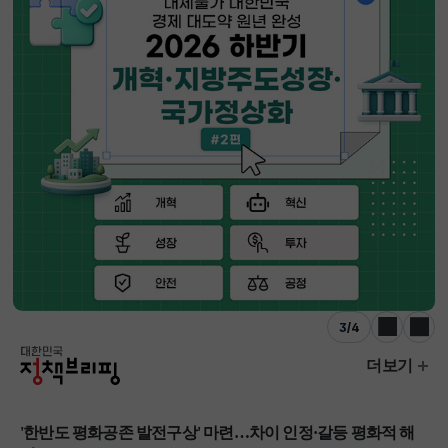
3
/
4
이전
다음