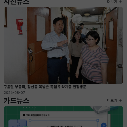
사진뉴스
사진뉴스
더보기
2026-08-07 ~ 2026-09-10
구윤철 부총리, 창신동 쪽방촌 폭염 취약계층 현장방문
2026-08-07
카드뉴스
더보기