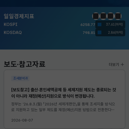
달러-원
1410.6000
13.2000(하락)
일일경제지표
정지
이전
다음
일일경
KOSPI
6258.77
37.61(하락)
KOSDAQ
798.81
2.86(하락)
국고채(3년)
3.746
0.004(상승)
달러-원
1410.6000
13.2000(하락)
보도·참고자료
더보기
조세분석과
[보도참고] 출산·혼인세액공제 등 세제지원 제도는 종료되는 것
이 아니라 재정(예산)지원으로 방식이 변경됩니다.
정부는 ’26.8.3.(월) 「2026년 세제개편안」을 통해 조세지출 방식으
로 지원하고 있는 일부 제도를 재정(예산)지원 방법으로 전환한다고
발표하였습니다. 이와 관련하여 재정(예산)지원으로 전환되는 제도의
2026-08-07
주요 내용 및 기대효과를 다음과 같이 설명드립니다. 자세한...