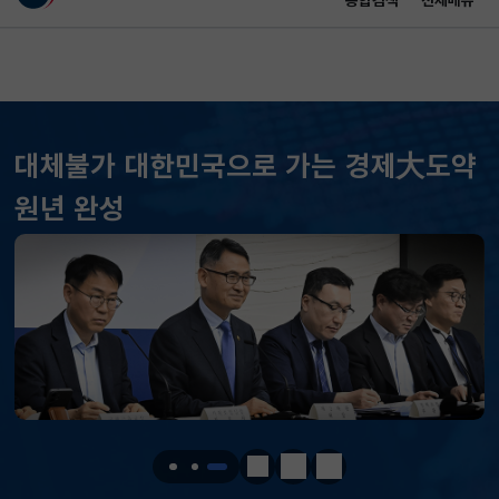
통합검색
전체메뉴
이 누리집은 대한민국 공식 전자정부 누리집입니다.
바로가기 메뉴
메인 콘텐츠
대체불가 대한민국으로 가는 경제大도약
KOSPI
6258.77
37.61(하락)
원년 완성
KOSDAQ
798.81
2.86(하락)
국고채(3년)
3.746
0.004(상승)
달러-원
1410.6000
13.2000(하락)
KOSPI
6258.77
37.61(하락)
KOSDAQ
798.81
2.86(하락)
정지
이전
다음
국고채(3년)
3.746
0.004(상승)