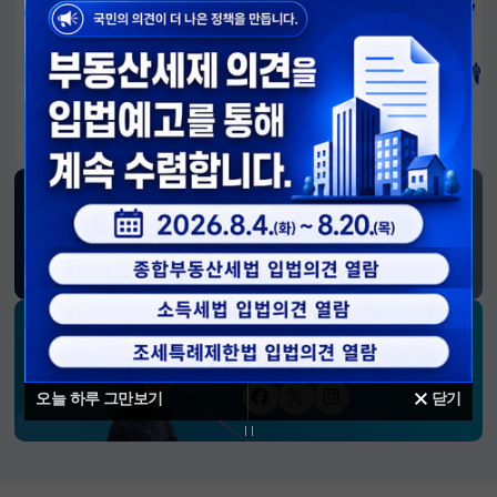
알림판
국민이 만든 대전환의 길-회복과 도약, 모두의 1년
SNS 소식
재정경제부
블로그
페이스북
트위터(X)
유튜브
인스타그램
소통하는 경제 리더 구윤철 장관의
SNS 채널
오늘 하루 그만보기
닫기
페이스북
트위터(X)
인스타그램