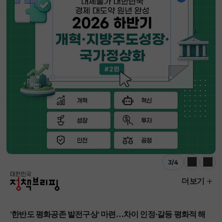
3
/
4
이전
다음