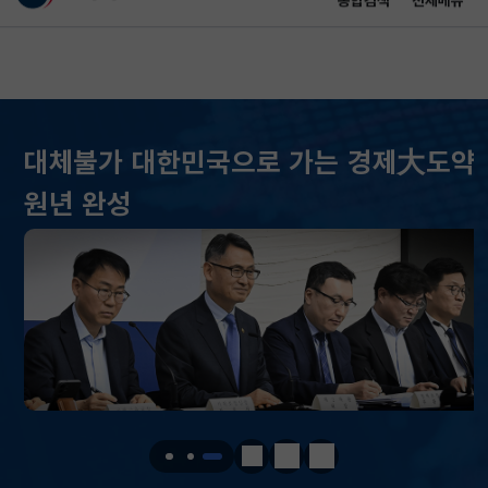
통합검색
전체메뉴
이 누리집은 대한민국 공식 전자정부 누리집입니다.
바로가기 메뉴
메인 콘텐츠
대체불가 대한민국으로 가는 경제大도약
KOSPI
6258.77
37.61(하락)
원년 완성
KOSDAQ
798.81
2.86(하락)
국고채(3년)
3.746
0.004(상승)
달러-원
1410.6000
13.2000(하락)
KOSPI
6258.77
37.61(하락)
KOSDAQ
798.81
2.86(하락)
정지
이전
다음
국고채(3년)
3.746
0.004(상승)