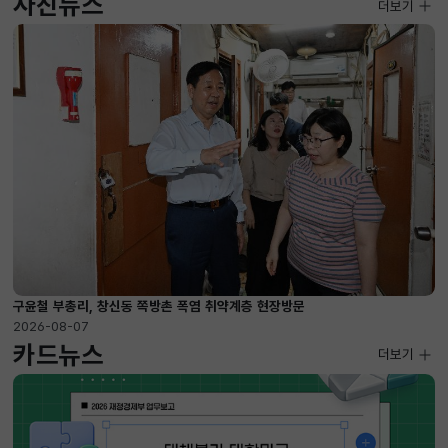
사진뉴스
사진뉴스
더보기
2026-08-07 ~ 2026-09-10
구윤철 부총리, 창신동 쪽방촌 폭염 취약계층 현장방문
2026-08-07
카드뉴스
더보기