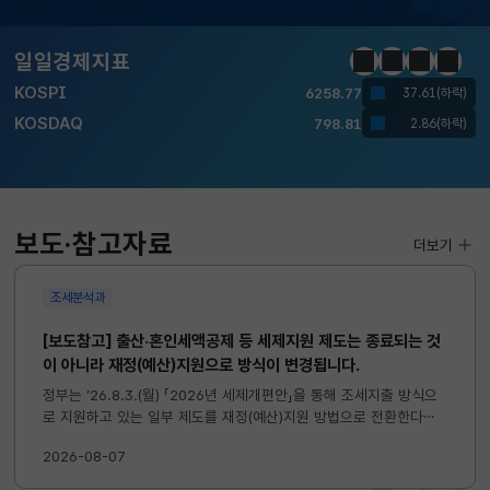
달러-원
1410.6000
13.2000(하락)
일일경제지표
정지
이전
다음
일일경
KOSPI
6258.77
37.61(하락)
KOSDAQ
798.81
2.86(하락)
국고채(3년)
3.746
0.004(상승)
달러-원
1410.6000
13.2000(하락)
보도·참고자료
더보기
조세분석과
[보도참고] 출산·혼인세액공제 등 세제지원 제도는 종료되는 것
이 아니라 재정(예산)지원으로 방식이 변경됩니다.
정부는 ’26.8.3.(월) 「2026년 세제개편안」을 통해 조세지출 방식으
로 지원하고 있는 일부 제도를 재정(예산)지원 방법으로 전환한다고
발표하였습니다. 이와 관련하여 재정(예산)지원으로 전환되는 제도의
2026-08-07
주요 내용 및 기대효과를 다음과 같이 설명드립니다. 자세한...