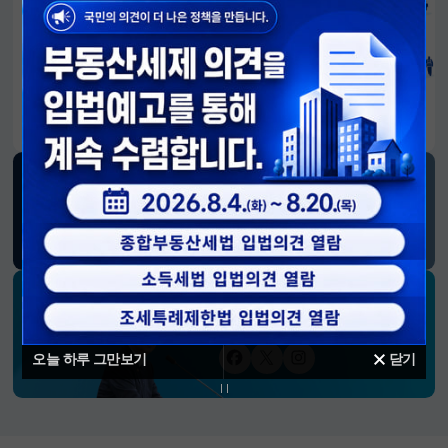
알림판
국민이 만든 대전환의 길-회복과 도약, 모두의 1년
SNS 소식
재정경제부
블로그
페이스북
트위터(X)
유튜브
인스타그램
소통하는 경제 리더 구윤철 장관의
SNS 채널
오늘 하루 그만보기
닫기
페이스북
트위터(X)
인스타그램