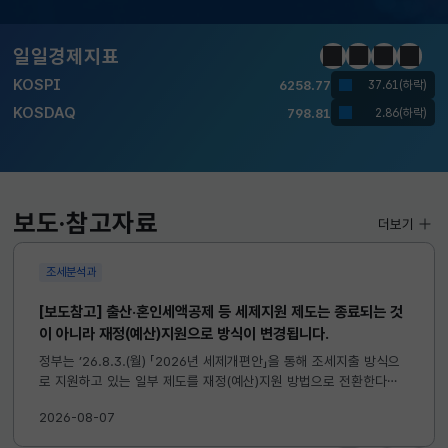
달러-원
1410.6000
13.2000(하락)
일일경제지표
정지
이전
다음
일일경
KOSPI
6258.77
37.61(하락)
KOSDAQ
798.81
2.86(하락)
국고채(3년)
3.746
0.004(상승)
달러-원
1410.6000
13.2000(하락)
보도·참고자료
더보기
조세분석과
[보도참고] 출산·혼인세액공제 등 세제지원 제도는 종료되는 것
이 아니라 재정(예산)지원으로 방식이 변경됩니다.
정부는 ’26.8.3.(월) 「2026년 세제개편안」을 통해 조세지출 방식으
로 지원하고 있는 일부 제도를 재정(예산)지원 방법으로 전환한다고
발표하였습니다. 이와 관련하여 재정(예산)지원으로 전환되는 제도의
2026-08-07
주요 내용 및 기대효과를 다음과 같이 설명드립니다. 자세한...