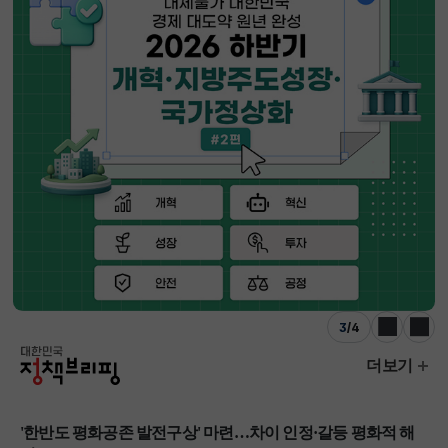
3
/
4
이전
다음