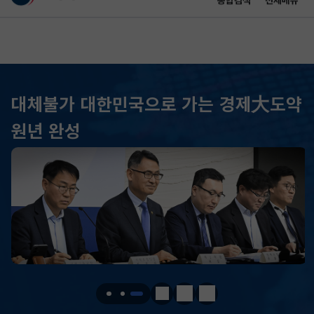
통합검색
전체메뉴
이 누리집은 대한민국 공식 전자정부 누리집입니다.
바로가기 메뉴
메인 콘텐츠
대체불가 대한민국으로 가는 경제大도약
KOSPI
6258.77
37.61(하락)
원년 완성
KOSDAQ
798.81
2.86(하락)
국고채(3년)
3.746
0.004(상승)
달러-원
1410.6000
13.2000(하락)
KOSPI
6258.77
37.61(하락)
KOSDAQ
798.81
2.86(하락)
정지
이전
다음
국고채(3년)
3.746
0.004(상승)