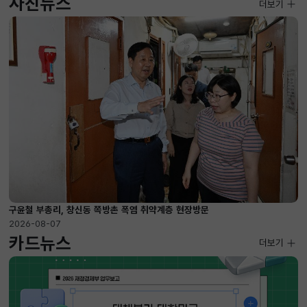
사진뉴스
사진뉴스
더보기
2026-08-07 ~ 2026-09-10
구윤철 부총리, 창신동 쪽방촌 폭염 취약계층 현장방문
2026-08-07
카드뉴스
더보기