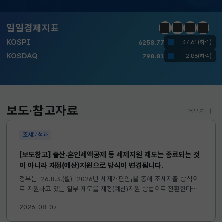
달러-원
1410.6000
13.2000(하락)
일일경제지표
정지
이전
다음
일일경
KOSPI
6258.77
37.61(하락)
KOSDAQ
798.81
2.86(하락)
국고채(3년)
3.746
0.004(상승)
달러-원
1410.6000
13.2000(하락)
보도·참고자료
더보기
조세분석과
[보도참고] 출산·혼인세액공제 등 세제지원 제도는 종료되는 것
이 아니라 재정(예산)지원으로 방식이 변경됩니다.
정부는 ’26.8.3.(월) 「2026년 세제개편안」을 통해 조세지출 방식으
로 지원하고 있는 일부 제도를 재정(예산)지원 방법으로 전환한다고
발표하였습니다. 이와 관련하여 재정(예산)지원으로 전환되는 제도의
2026-08-07
주요 내용 및 기대효과를 다음과 같이 설명드립니다. 자세한...