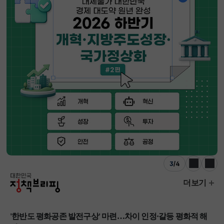
3
/
4
이전
다음