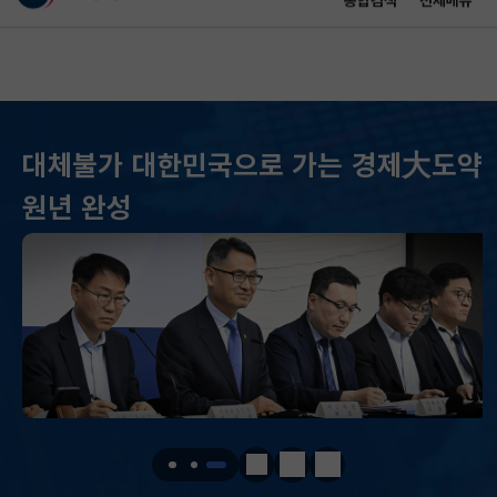
통합검색
전체메뉴
이 누리집은 대한민국 공식 전자정부 누리집입니다.
바로가기 메뉴
메인 콘텐츠
대체불가 대한민국으로 가는 경제大도약
KOSPI
6258.77
37.61(하락)
원년 완성
KOSDAQ
798.81
2.86(하락)
국고채(3년)
3.746
0.004(상승)
달러-원
1410.6000
13.2000(하락)
KOSPI
6258.77
37.61(하락)
KOSDAQ
798.81
2.86(하락)
정지
이전
다음
국고채(3년)
3.746
0.004(상승)