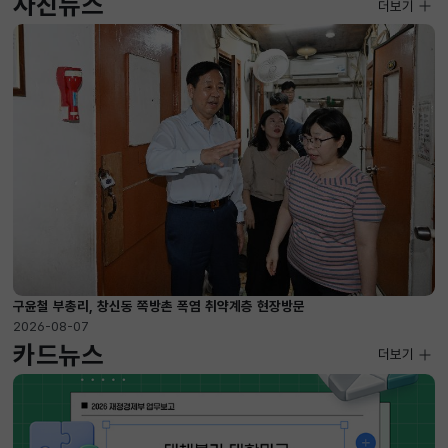
사진뉴스
사진뉴스
더보기
2026-08-07 ~ 2026-09-10
구윤철 부총리, 창신동 쪽방촌 폭염 취약계층 현장방문
2026-08-07
카드뉴스
더보기