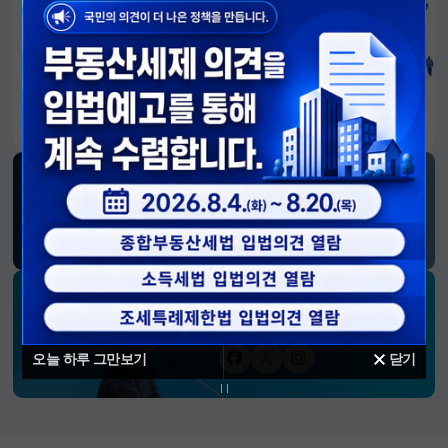
알림판
국민이 만든 대전환의 길-회복과 도약, 모두의 1년
SNS 소식
재정경제부
블로그
페이스북
트위터(X)
유튜브
인스타그램
소통하는 경제 리더 구윤철 장관의
SNS 채널
오늘 하루 그만보기
닫기
페이스북
트위터(X)
인스타그램