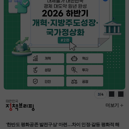
3
/
4
이전
다음