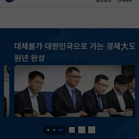
통합검색
전체메뉴
이 누리집은 대한민국 공식 전자정부 누리집입니다.
바로가기 메뉴
메인 콘텐츠
대체불가 대한민국으로 가는 경제大도약
KOSPI
6258.77
37.61(하락)
원년 완성
KOSDAQ
798.81
2.86(하락)
국고채(3년)
3.746
0.004(상승)
달러-원
1417.7000
6.1000(하락)
KOSPI
6258.77
37.61(하락)
KOSDAQ
798.81
2.86(하락)
정지
이전
다음
국고채(3년)
3.746
0.004(상승)