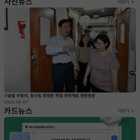
사진뉴스
사진뉴스
더보기
2026-08-07 ~ 2026-09-10
구윤철 부총리, 창신동 쪽방촌 폭염 취약계층 현장방문
2026-08-07
카드뉴스
더보기