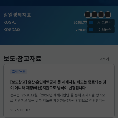
달러-원
1417.7000
6.1000(하락)
일일경제지표
정지
이전
다음
일일경
KOSPI
6258.77
37.61(하락)
KOSDAQ
798.81
2.86(하락)
국고채(3년)
3.746
0.004(상승)
달러-원
1417.7000
6.1000(하락)
보도·참고자료
더보기
조세분석과
[보도참고] 출산·혼인세액공제 등 세제지원 제도는 종료되는 것
이 아니라 재정(예산)지원으로 방식이 변경됩니다.
정부는 ’26.8.3.(월) 「2026년 세제개편안」을 통해 조세지출 방식으
로 지원하고 있는 일부 제도를 재정(예산)지원 방법으로 전환한다고
발표하였습니다. 이와 관련하여 재정(예산)지원으로 전환되는 제도의
2026-08-07
주요 내용 및 기대효과를 다음과 같이 설명드립니다. 자세한...