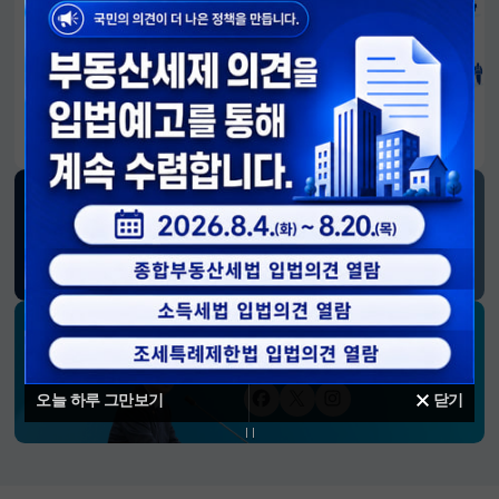
알림판
국민이 만든 대전환의 길-회복과 도약, 모두의 1년
SNS 소식
재정경제부
블로그
페이스북
트위터(X)
유튜브
인스타그램
소통하는 경제 리더 구윤철 장관의
SNS 채널
오늘 하루 그만보기
닫기
페이스북
트위터(X)
인스타그램