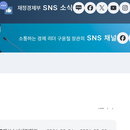
SNS 소식
재정경제부
블로그
페이스북
트위터(X)
유튜브
인
SNS 채널
소통하는 경제 리더 구윤철 장관의
페
입법·행정예고
더보기