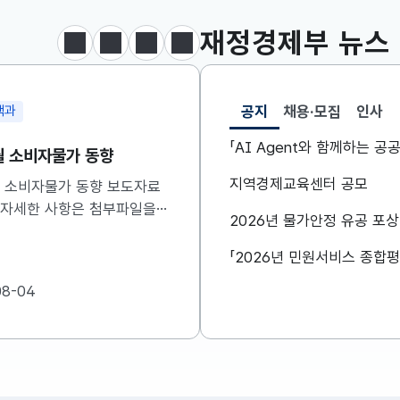
재정경제부
뉴스
정지
이전
다음
보도·참고자료 더보기
공지
채용·모집
인사
책과
정책조정총괄과
선택됨
공지
「AI Agent와 함께하는 
7월 소비자물가 동향
비상경제본부 회의 겸 
신 관계장관회의 개최
지역경제교육센터 공모
7월 소비자물가 동향 보도자료
 자세한 사항은 첨부파일을
구윤철 부총리 겸 재정경
2026년 물가안정 유공 포
기 바랍니다....
8.6일(목) 08:30 정부
비상경제본부 회의 겸 경
관계장관회의를 주재하였습니
08-04
2026-08-06
자세한 내용은 첨부자료를
주시기 바랍니다....