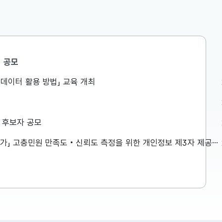
공모
공급망정책담당관
공공데이터 활용 방법」 교육 개최
경제·구조혁
제16차 소재부품장비 경쟁력강화
위원회 개최
제부장관은
허장 재정경제부 제2차관은 8.6일
상 후보자 공모
서울청사에서
(목) 10:00 무역보험공사에서 제16
제·구조혁신
차 소재·부품·장비 경쟁력강화위원회
「2026년 민원서비스 종합평가」 고충민원 만족도‧신뢰도 측정을 위한 개인정보 제3자 제공사항 공고
다. ※
를 주재하였습니다. 자세한 내용은
2026-08-06
 참고하여
첨부를 참고하시기 바랍니다....