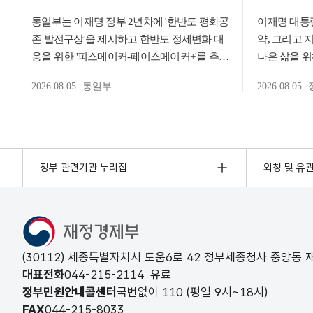
정부 관련기관 누리집
외청 및 유
(30112) 세종특별자치시 도움6로 42 정부세종청사 중앙동
대표전화
044-215-2114
유료
정부민원안내콜센터
국번없이
110
(평일 9시~18시)
FAX
044-215-8033