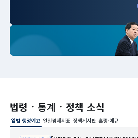
법령ㆍ통계ㆍ정책 소식
입법·행정예고
일일경제지표
정책게시판
훈령·예규
선택됨
입법·행정예고