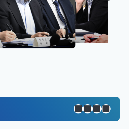
원년 완성
정지
이전
다음
일일경제지