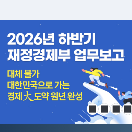
알림판
정지
이전
다음
한
전국민 공급망 애로 핫라인 개설