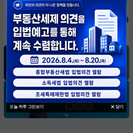
알림판
국민이 만든 대전환의 길-회복과 도약, 모두의 1년
SNS 소식
재정경제부
블로그
페이스북
트위터(X)
유튜브
인스타그램
소통하는 경제 리더 구윤철 장관의
SNS 채널
오늘 하루 그만보기
닫기
페이스북
트위터(X)
인스타그램