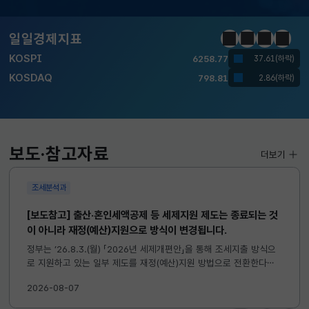
달러-원
1410.6000
13.2000(하락)
일일경제지표
정지
이전
다음
일일경
KOSPI
6258.77
37.61(하락)
KOSDAQ
798.81
2.86(하락)
국고채(3년)
3.746
0.004(상승)
달러-원
1410.6000
13.2000(하락)
보도·참고자료
더보기
조세분석과
[보도참고] 출산·혼인세액공제 등 세제지원 제도는 종료되는 것
이 아니라 재정(예산)지원으로 방식이 변경됩니다.
정부는 ’26.8.3.(월) 「2026년 세제개편안」을 통해 조세지출 방식으
로 지원하고 있는 일부 제도를 재정(예산)지원 방법으로 전환한다고
발표하였습니다. 이와 관련하여 재정(예산)지원으로 전환되는 제도의
2026-08-07
주요 내용 및 기대효과를 다음과 같이 설명드립니다. 자세한...