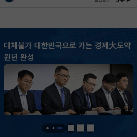
통합검색
전체메뉴
이 누리집은 대한민국 공식 전자정부 누리집입니다.
바로가기 메뉴
메인 콘텐츠
대체불가 대한민국으로 가는 경제大도약
KOSPI
6258.77
37.61(하락)
원년 완성
KOSDAQ
798.81
2.86(하락)
국고채(3년)
3.746
0.004(상승)
달러-원
1410.6000
13.2000(하락)
KOSPI
6258.77
37.61(하락)
KOSDAQ
798.81
2.86(하락)
정지
이전
다음
국고채(3년)
3.746
0.004(상승)