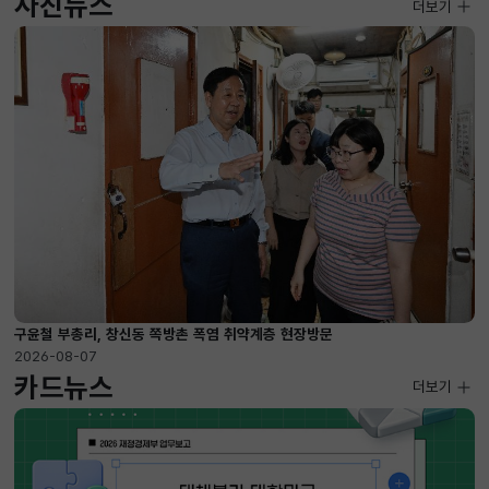
사진뉴스
사진뉴스
더보기
2026-08-07 ~ 2026-09-10
구윤철 부총리, 창신동 쪽방촌 폭염 취약계층 현장방문
2026-08-07
카드뉴스
더보기