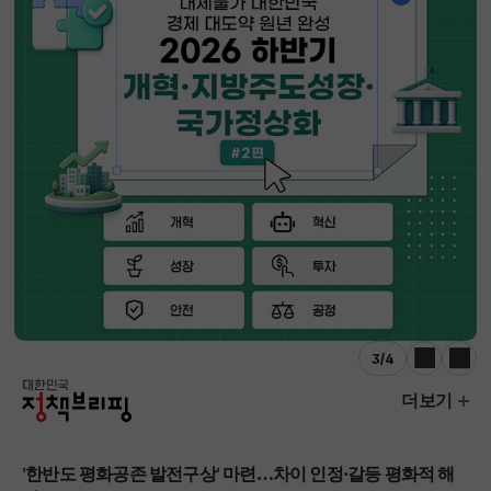
3
/
4
이전
다음