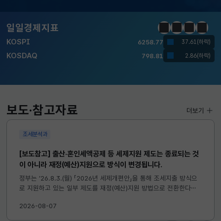
달러-원
1410.6000
13.2000(하락)
일일경제지표
정지
이전
다음
일일경
KOSPI
6258.77
37.61(하락)
KOSDAQ
798.81
2.86(하락)
국고채(3년)
3.746
0.004(상승)
달러-원
1410.6000
13.2000(하락)
보도·참고자료
더보기
조세분석과
[보도참고] 출산·혼인세액공제 등 세제지원 제도는 종료되는 것
이 아니라 재정(예산)지원으로 방식이 변경됩니다.
정부는 ’26.8.3.(월) 「2026년 세제개편안」을 통해 조세지출 방식으
로 지원하고 있는 일부 제도를 재정(예산)지원 방법으로 전환한다고
발표하였습니다. 이와 관련하여 재정(예산)지원으로 전환되는 제도의
2026-08-07
주요 내용 및 기대효과를 다음과 같이 설명드립니다. 자세한...