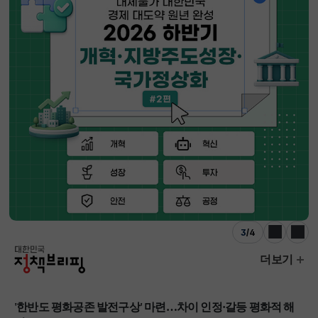
3
/
4
이전
다음