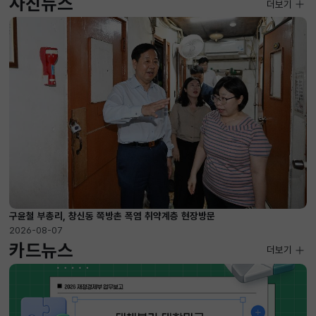
사진뉴스
사진뉴스
더보기
2026-08-07 ~ 2026-09-10
구윤철 부총리, 창신동 쪽방촌 폭염 취약계층 현장방문
2026-08-07
카드뉴스
더보기