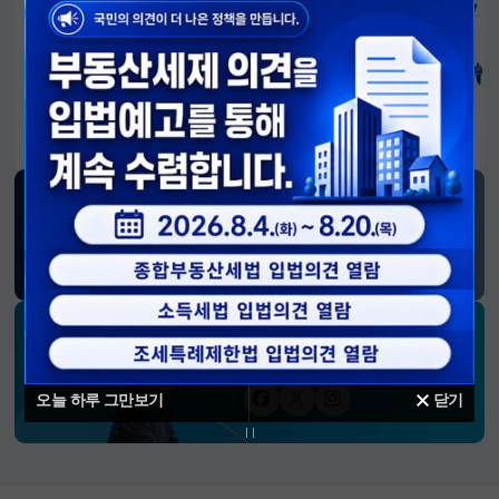
알림판
국민이 만든 대전환의 길-회복과 도약, 모두의 1년
SNS 소식
재정경제부
블로그
페이스북
트위터(X)
유튜브
인스타그램
소통하는 경제 리더 구윤철 장관의
SNS 채널
오늘 하루 그만보기
닫기
페이스북
트위터(X)
인스타그램