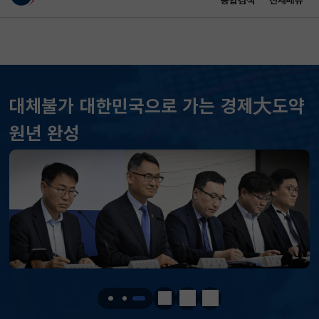
통합검색
전체메뉴
이 누리집은 대한민국 공식 전자정부 누리집입니다.
바로가기 메뉴
메인 콘텐츠
대체불가 대한민국으로 가는 경제大도약
KOSPI
6258.77
37.61(하락)
원년 완성
KOSDAQ
798.81
2.86(하락)
국고채(3년)
3.746
0.004(상승)
달러-원
1410.6000
13.2000(하락)
KOSPI
6258.77
37.61(하락)
KOSDAQ
798.81
2.86(하락)
정지
이전
다음
국고채(3년)
3.746
0.004(상승)