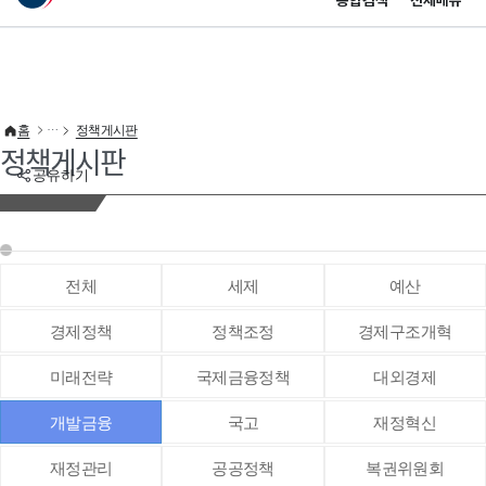
통합검색
전체메뉴
이 누리집은 대한민국 공식 전자정부 누리집입니다.
바로가기 메뉴
홈
정책게시판
정책게시판
공유하기
전체
세제
예산
경제정책
정책조정
경제구조개혁
미래전략
국제금융정책
대외경제
개발금융
국고
재정혁신
재정관리
공공정책
복권위원회