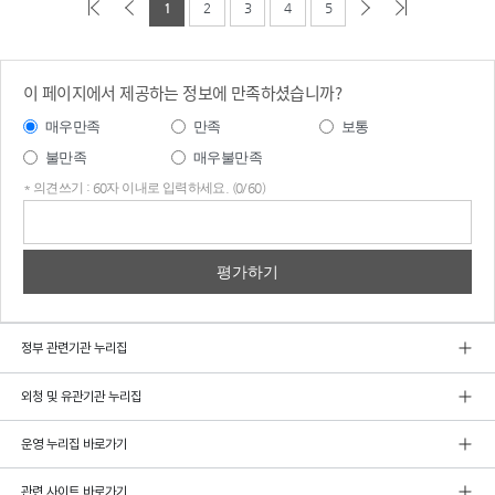
1
2
3
4
5
이 페이지에서 제공하는 정보에 만족하셨습니까?
매우만족
만족
보통
불만족
매우불만족
* 의견쓰기 : 60자 이내로 입력하세요. (0/60)
의견
쓰기
정부 관련기관 누리집
외청 및 유관기관 누리집
운영 누리집 바로가기
관련 사이트 바로가기