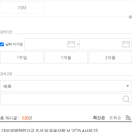
기타
검색기간
검색
검색
날짜 미지정
~
시
종
기간 시작
기간 종료
작
료
일
일
일
일
1주일
1개월
3개월
선
선
택
택
달
달
검색구분
력
력
제목
검색구분 - 검색어 입
검색
력
구분 선택
최신순
조회순
총 게시글 :
520
건
대외경제협력기금 조성 및 운용상황 보고('25.4사분기)